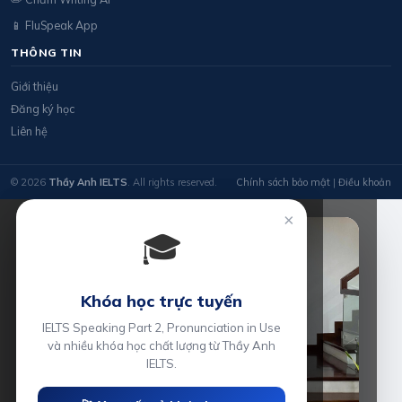
📱 FluSpeak App
THÔNG TIN
Giới thiệu
Đăng ký học
Liên hệ
© 2026
Thầy Anh IELTS
. All rights reserved.
Chính sách bảo mật
|
Điều khoản
×
🎓
Khóa học trực tuyến
IELTS Speaking Part 2, Pronunciation in Use
và nhiều khóa học chất lượng từ Thầy Anh
IELTS.