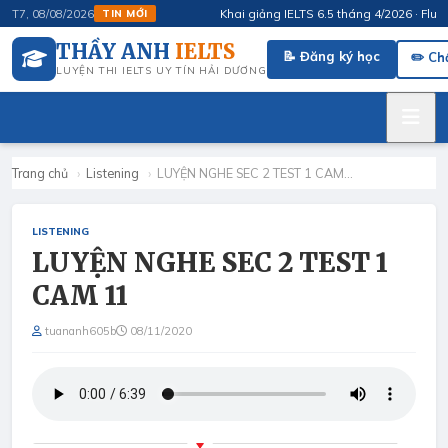
Khai giảng IELTS 6.5 tháng 4/2026 · FluSpea
T7, 08/08/2026
TIN MỚI
THẦY ANH
IELTS
📝 Đăng ký học
✏️ Ch
LUYỆN THI IELTS UY TÍN HẢI DƯƠNG
Trang chủ
›
Listening
›
LUYỆN NGHE SEC 2 TEST 1 CAM…
LISTENING
LUYỆN NGHE SEC 2 TEST 1
CAM 11
tuananh605b
08/11/2020