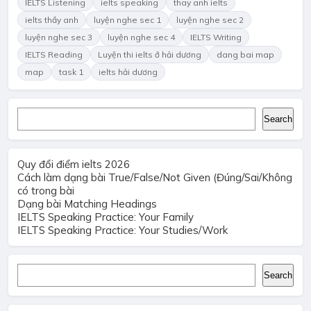
IELTS Listening
ielts speaking
thay anh ielts
ielts thầy anh
luyện nghe sec 1
luyện nghe sec 2
luyện nghe sec 3
luyện nghe sec 4
IELTS Writing
IELTS Reading
Luyện thi ielts ở hải dương
dang bai map
map
task 1
ielts hải dương
Search
Search
Quy đổi điểm ielts 2026
Cách làm dạng bài True/False/Not Given (Đúng/Sai/Không
có trong bài
Dạng bài Matching Headings
IELTS Speaking Practice: Your Family
IELTS Speaking Practice: Your Studies/Work
Search
Search