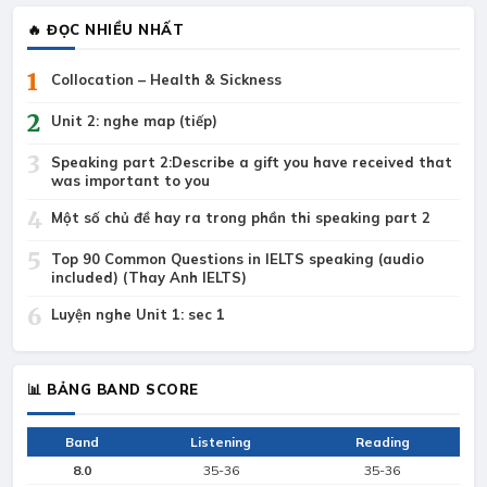
🔥 ĐỌC NHIỀU NHẤT
1
Collocation – Health & Sickness
2
Unit 2: nghe map (tiếp)
3
Speaking part 2:Describe a gift you have received that
was important to you
4
Một số chủ đề hay ra trong phần thi speaking part 2
5
Top 90 Common Questions in IELTS speaking (audio
included) (Thay Anh IELTS)
6
Luyện nghe Unit 1: sec 1
📊 BẢNG BAND SCORE
Band
Listening
Reading
8.0
35-36
35-36