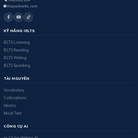
🌐
thayanhielts.com
KỸ NĂNG IELTS
IELTS Listening
IELTS Reading
IELTS Writing
IELTS Speaking
TÀI NGUYÊN
Vocabulary
Collocations
Idioms
Mock Test
CÔNG CỤ AI
✏️ Chấm Writing AI