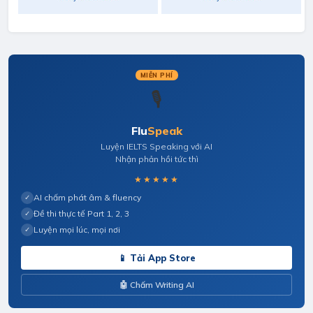
MIỄN PHÍ
🎙️
Flu
Speak
Luyện IELTS Speaking với AI
Nhận phản hồi tức thì
★★★★★
AI chấm phát âm & fluency
✓
Đề thi thực tế Part 1, 2, 3
✓
Luyện mọi lúc, mọi nơi
✓
📱 Tải App Store
🤖 Chấm Writing AI