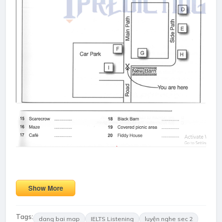
Show More
Tags:
dang bai map
IELTS Listening
luyện nghe sec 2