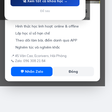
🚀 Xem tất cả khóa học →
Luyện thi IELTS cùng Thầy Anh IELTS
Để sau
Giáo viên hơn 10 năm kinh nghiệm tại Hải Phòng.
Hình thức học linh hoạt: online & offline
Lớp học sĩ số hạn chế
Theo dõi làm bài, điểm danh qua APP
Nghiêm túc và nghiêm khắc
📍 45 Văn Cao, Ecorivers, Hải Phòng
📞 Zalo: 096 308 21 84
💬 Nhắn Zalo
Đóng