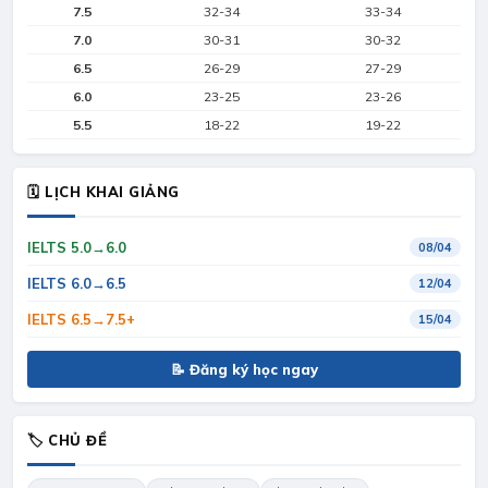
7.5
32-34
33-34
7.0
30-31
30-32
6.5
26-29
27-29
6.0
23-25
23-26
5.5
18-22
19-22
🗓 LỊCH KHAI GIẢNG
IELTS 5.0→6.0
08/04
IELTS 6.0→6.5
12/04
IELTS 6.5→7.5+
15/04
📝 Đăng ký học ngay
🏷 CHỦ ĐỀ