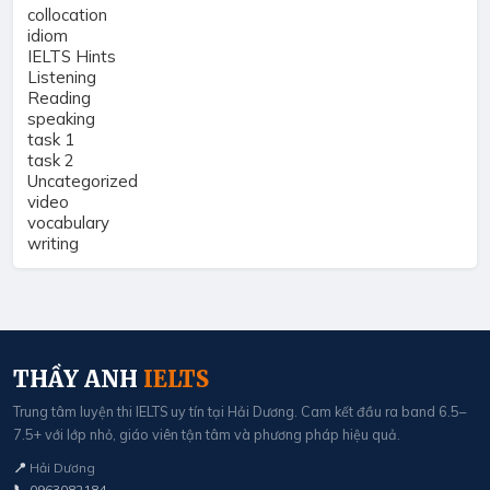
collocation
idiom
IELTS Hints
Listening
Reading
speaking
task 1
task 2
Uncategorized
video
vocabulary
writing
THẦY ANH
IELTS
Trung tâm luyện thi IELTS uy tín tại Hải Dương. Cam kết đầu ra band 6.5–
7.5+ với lớp nhỏ, giáo viên tận tâm và phương pháp hiệu quả.
📍
Hải Dương
📞
0963082184