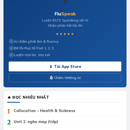
🎙️
Flu
Speak
Luyện IELTS Speaking với AI
Nhận phản hồi tức thì
★★★★★
AI chấm phát âm & fluency
✓
Đề thi thực tế Part 1, 2, 3
✓
Luyện mọi lúc, mọi nơi
✓
📱 Tải App Store
🤖 Chấm Writing AI
🔥 ĐỌC NHIỀU NHẤT
1
Collocation – Health & Sickness
2
Unit 2: nghe map (tiếp)