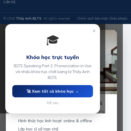
Liên hệ
© 2026
Thầy Anh IELTS
. All rights reserved.
Chính sách bảo mật
|
Điều khoản
×
🎓
Khóa học trực tuyến
IELTS Speaking Part 2, Pronunciation in Use
và nhiều khóa học chất lượng từ Thầy Anh
IELTS.
🚀 Xem tất cả khóa học →
Luyện thi IELTS cùng Thầy Anh IELTS
Để sau
Giáo viên hơn 10 năm kinh nghiệm tại Hải Phòng.
Hình thức học linh hoạt: online & offline
Lớp học sĩ số hạn chế