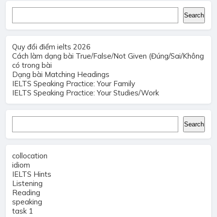
Search
Search
Quy đổi điểm ielts 2026
Cách làm dạng bài True/False/Not Given (Đúng/Sai/Không
có trong bài
Dạng bài Matching Headings
IELTS Speaking Practice: Your Family
IELTS Speaking Practice: Your Studies/Work
Search
Search
collocation
idiom
IELTS Hints
Listening
Reading
speaking
task 1