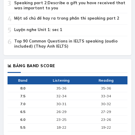
3
Speaking part 2:Describe a gift you have received that
was important to you
4
Một số chủ đề hay ra trong phần thi speaking part 2
5
Luyện nghe Unit 1: sec 1
6
Top 90 Common Questions in IELTS speaking (audio
included) (Thay Anh IELTS)
📊 BẢNG BAND SCORE
Band
Listening
Reading
8.0
35-36
35-36
7.5
32-34
33-34
7.0
30-31
30-32
6.5
26-29
27-29
6.0
23-25
23-26
5.5
18-22
19-22