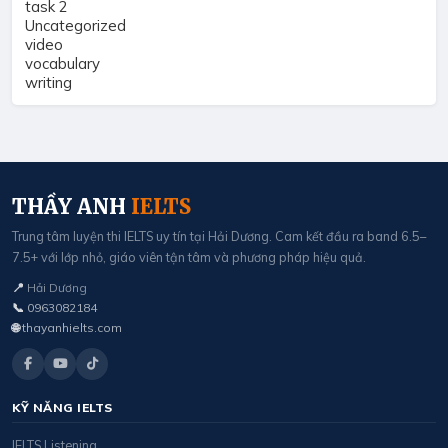
task 2
Uncategorized
video
vocabulary
writing
THẦY ANH
IELTS
Trung tâm luyện thi IELTS uy tín tại Hải Dương. Cam kết đầu ra band 6.5–
7.5+ với lớp nhỏ, giáo viên tận tâm và phương pháp hiệu quả.
📍
Hải Dương
📞
0963082184
🌐
thayanhielts.com
KỸ NĂNG IELTS
IELTS Listening