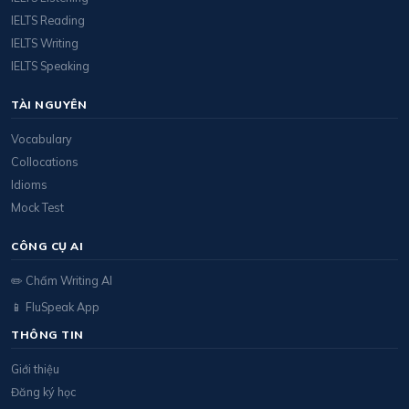
IELTS Reading
IELTS Writing
IELTS Speaking
TÀI NGUYÊN
Vocabulary
Collocations
Idioms
Mock Test
CÔNG CỤ AI
✏️ Chấm Writing AI
📱 FluSpeak App
THÔNG TIN
Giới thiệu
Đăng ký học