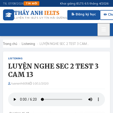
Khai giảng IELTS 6.5 tháng 4/2026 · FluS
T6, 07/08/2026
TIN MỚI
THẦY ANH
IELTS
📝 Đăng ký học
✏️ Ch
LUYỆN THI IELTS UY TÍN HẢI DƯƠNG
Trang chủ
›
Listening
›
LUYỆN NGHE SEC 2 TEST 3 CAM…
LISTENING
LUYỆN NGHE SEC 2 TEST 3
CAM 13
tuananh605b
10/11/2020