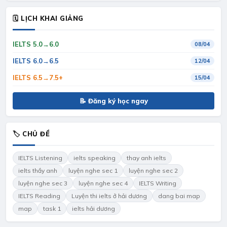
🗓 LỊCH KHAI GIẢNG
IELTS 5.0→6.0
08/04
IELTS 6.0→6.5
12/04
IELTS 6.5→7.5+
15/04
📝 Đăng ký học ngay
🏷 CHỦ ĐỀ
IELTS Listening
ielts speaking
thay anh ielts
ielts thầy anh
luyện nghe sec 1
luyện nghe sec 2
luyện nghe sec 3
luyện nghe sec 4
IELTS Writing
IELTS Reading
Luyện thi ielts ở hải dương
dang bai map
map
task 1
ielts hải dương