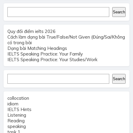
Search
Search
Quy đổi điểm ielts 2026
Cách làm dạng bài True/False/Not Given (Đúng/Sai/Không
có trong bài
Dạng bài Matching Headings
IELTS Speaking Practice: Your Family
IELTS Speaking Practice: Your Studies/Work
Search
Search
collocation
idiom
IELTS Hints
Listening
Reading
speaking
task 1