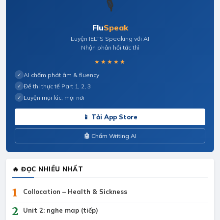
🎙️
Flu
Speak
Luyện IELTS Speaking với AI
Nhận phản hồi tức thì
★★★★★
AI chấm phát âm & fluency
✓
Đề thi thực tế Part 1, 2, 3
✓
Luyện mọi lúc, mọi nơi
✓
📱 Tải App Store
🤖 Chấm Writing AI
🔥 ĐỌC NHIỀU NHẤT
1
Collocation – Health & Sickness
2
Unit 2: nghe map (tiếp)