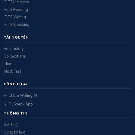
IELTS Listening
IELTS Reading
IELTS Writing
IELTS Speaking
TÀI NGUYÊN
Vocabulary
Collocations
Idioms
Mock Test
CÔNG CỤ AI
✏️ Chấm Writing AI
📱 FluSpeak App
THÔNG TIN
Giới thiệu
Đăng ký học