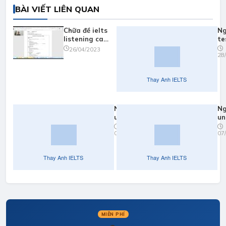
BÀI VIẾT LIÊN QUAN
Chữa đề ielts
Ng
listening cam
te
17 test 1
ca
26/04/2023
28
part 1
Nghe
Ng
unit 3:
un
nghe
07/04/2022
07
part 3
full
MIỄN PHÍ