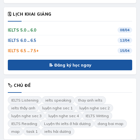
🗓 LỊCH KHAI GIẢNG
IELTS 5.0→6.0
08/04
IELTS 6.0→6.5
12/04
IELTS 6.5→7.5+
15/04
📝 Đăng ký học ngay
🏷 CHỦ ĐỀ
IELTS Listening
ielts speaking
thay anh ielts
ielts thầy anh
luyện nghe sec 1
luyện nghe sec 2
luyện nghe sec 3
luyện nghe sec 4
IELTS Writing
IELTS Reading
Luyện thi ielts ở hải dương
dang bai map
map
task 1
ielts hải dương