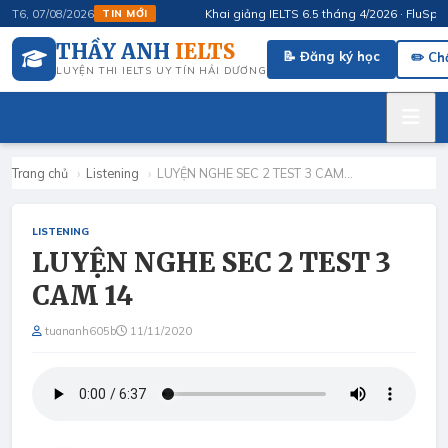
Khai giảng IELTS 6.5 tháng 4/2026 · FluSpeak 
T6, 07/08/2026
TIN MỚI
THẦY ANH
IELTS
📝 Đăng ký học
✏️ Ch
LUYỆN THI IELTS UY TÍN HẢI DƯƠNG
Trang chủ
›
Listening
›
LUYỆN NGHE SEC 2 TEST 3 CAM…
LISTENING
LUYỆN NGHE SEC 2 TEST 3
CAM 14
tuananh605b
11/11/2020