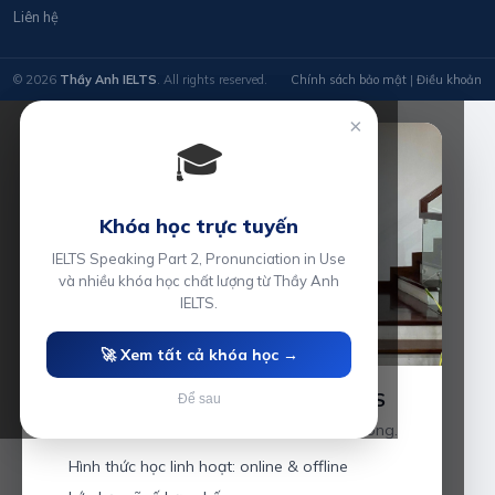
Liên hệ
© 2026
Thầy Anh IELTS
. All rights reserved.
Chính sách bảo mật
|
Điều khoản
×
🎓
Khóa học trực tuyến
IELTS Speaking Part 2, Pronunciation in Use
và nhiều khóa học chất lượng từ Thầy Anh
IELTS.
🚀 Xem tất cả khóa học →
Luyện thi IELTS cùng Thầy Anh IELTS
Để sau
Giáo viên hơn 10 năm kinh nghiệm tại Hải Phòng.
Hình thức học linh hoạt: online & offline