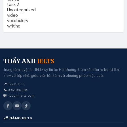
task 2
Uncategorized
video
vocabulary
writing
THẦY ANH
IELTS
Trung tâm luyện thi IELTS uy tín tại Hải Dương. Cam kết đầu ra band 6.5–
7.5+ với lớp nhỏ, giáo viên tận tâm và phương pháp hiệu quả.
📍
Hải Dương
📞
0963082184
🌐
thayanhielts.com
KỸ NĂNG IELTS