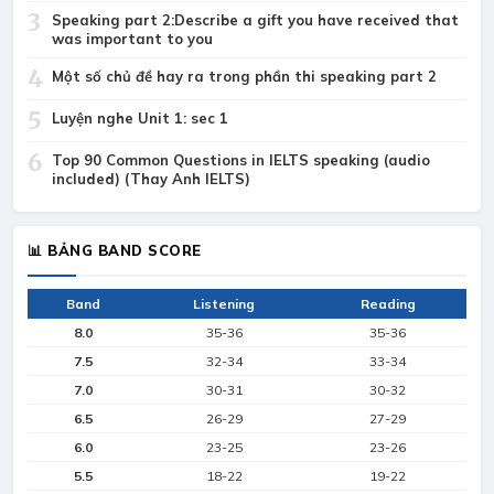
3
Speaking part 2:Describe a gift you have received that
was important to you
4
Một số chủ đề hay ra trong phần thi speaking part 2
5
Luyện nghe Unit 1: sec 1
6
Top 90 Common Questions in IELTS speaking (audio
included) (Thay Anh IELTS)
📊 BẢNG BAND SCORE
Band
Listening
Reading
8.0
35-36
35-36
7.5
32-34
33-34
7.0
30-31
30-32
6.5
26-29
27-29
6.0
23-25
23-26
5.5
18-22
19-22