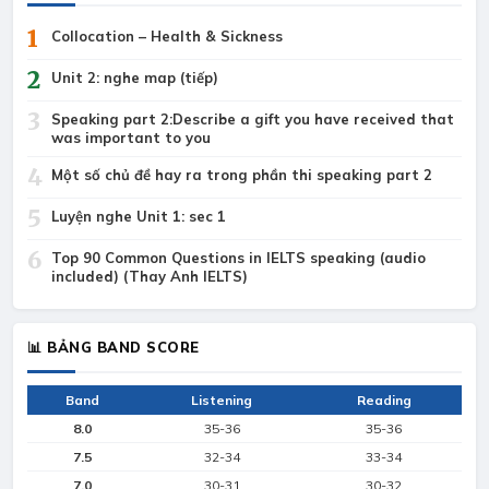
1
Collocation – Health & Sickness
2
Unit 2: nghe map (tiếp)
3
Speaking part 2:Describe a gift you have received that
was important to you
4
Một số chủ đề hay ra trong phần thi speaking part 2
5
Luyện nghe Unit 1: sec 1
6
Top 90 Common Questions in IELTS speaking (audio
included) (Thay Anh IELTS)
📊 BẢNG BAND SCORE
Band
Listening
Reading
8.0
35-36
35-36
7.5
32-34
33-34
7.0
30-31
30-32