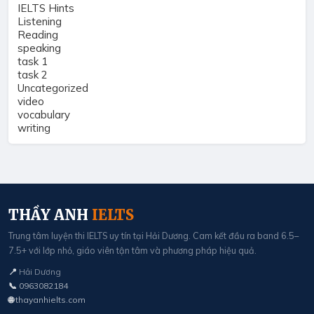
IELTS Hints
Listening
Reading
speaking
task 1
task 2
Uncategorized
video
vocabulary
writing
THẦY ANH
IELTS
Trung tâm luyện thi IELTS uy tín tại Hải Dương. Cam kết đầu ra band 6.5–
7.5+ với lớp nhỏ, giáo viên tận tâm và phương pháp hiệu quả.
📍
Hải Dương
📞
0963082184
🌐
thayanhielts.com