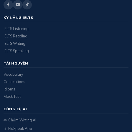
KỸ NĂNG IELTS
IELTS Listening
IELTS Reading
IELTS Writing
IELTS Speaking
TÀI NGUYÊN
Vocabulary
Collocations
Idioms
Mock Test
CÔNG CỤ AI
✏️ Chấm Writing AI
📱 FluSpeak App