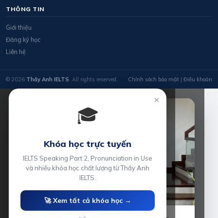
THÔNG TIN
Giới thiệu
Đăng ký học
Liên hệ
© 2026
Thầy Anh IELTS
. All rights reserved.
Chính sách bảo mật
|
Điều khoản
×
🎓
Khóa học trực tuyến
IELTS Speaking Part 2, Pronunciation in Use
và nhiều khóa học chất lượng từ Thầy Anh
IELTS.
🚀 Xem tất cả khóa học →