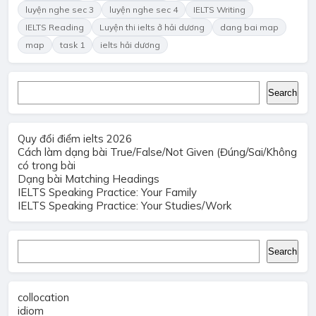
luyện nghe sec 3
luyện nghe sec 4
IELTS Writing
IELTS Reading
Luyện thi ielts ở hải dương
dang bai map
map
task 1
ielts hải dương
Search
Search
Quy đổi điểm ielts 2026
Cách làm dạng bài True/False/Not Given (Đúng/Sai/Không
có trong bài
Dạng bài Matching Headings
IELTS Speaking Practice: Your Family
IELTS Speaking Practice: Your Studies/Work
Search
Search
collocation
idiom