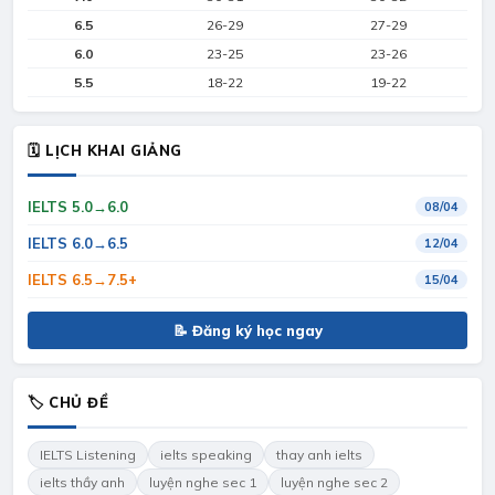
6.5
26-29
27-29
6.0
23-25
23-26
5.5
18-22
19-22
🗓 LỊCH KHAI GIẢNG
IELTS 5.0→6.0
08/04
IELTS 6.0→6.5
12/04
IELTS 6.5→7.5+
15/04
📝 Đăng ký học ngay
🏷 CHỦ ĐỀ
IELTS Listening
ielts speaking
thay anh ielts
ielts thầy anh
luyện nghe sec 1
luyện nghe sec 2