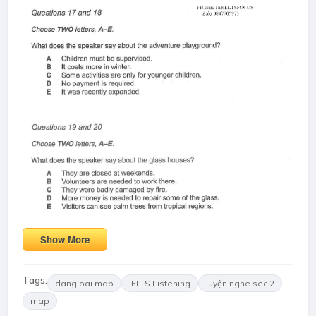
Show More
Tags:
dang bai map
IELTS Listening
luyện nghe sec 2
map