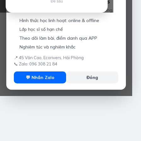
Luyện thi IELTS cùng Thầy Anh IELTS
Để sau
Giáo viên hơn 10 năm kinh nghiệm tại Hải Phòng.
Hình thức học linh hoạt: online & offline
Lớp học sĩ số hạn chế
Theo dõi làm bài, điểm danh qua APP
Nghiêm túc và nghiêm khắc
📍 45 Văn Cao, Ecorivers, Hải Phòng
📞 Zalo: 096 308 21 84
💬 Nhắn Zalo
Đóng