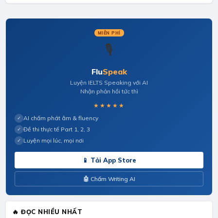
MIỄN PHÍ
🎙️
Flu
Speak
Luyện IELTS Speaking với AI
Nhận phản hồi tức thì
★★★★★
AI chấm phát âm & fluency
✓
Đề thi thực tế Part 1, 2, 3
✓
Luyện mọi lúc, mọi nơi
✓
📱 Tải App Store
🤖 Chấm Writing AI
🔥 ĐỌC NHIỀU NHẤT