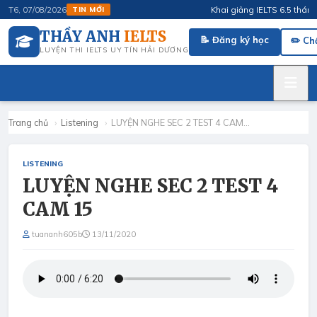
Khai giảng IELTS 6.5 tháng 4/
T6, 07/08/2026
TIN MỚI
THẦY ANH
IELTS
📝 Đăng ký học
✏️ Ch
LUYỆN THI IELTS UY TÍN HẢI DƯƠNG
Trang chủ
›
Listening
›
LUYỆN NGHE SEC 2 TEST 4 CAM…
LISTENING
LUYỆN NGHE SEC 2 TEST 4
CAM 15
tuananh605b
13/11/2020