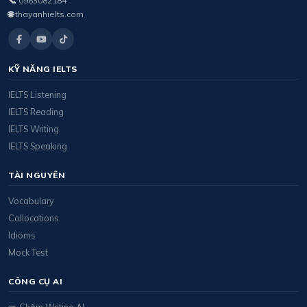
📞
0963082184
🌐
thayanhielts.com
KỸ NĂNG IELTS
IELTS Listening
IELTS Reading
IELTS Writing
IELTS Speaking
TÀI NGUYÊN
Vocabulary
Collocations
Idioms
Mock Test
CÔNG CỤ AI