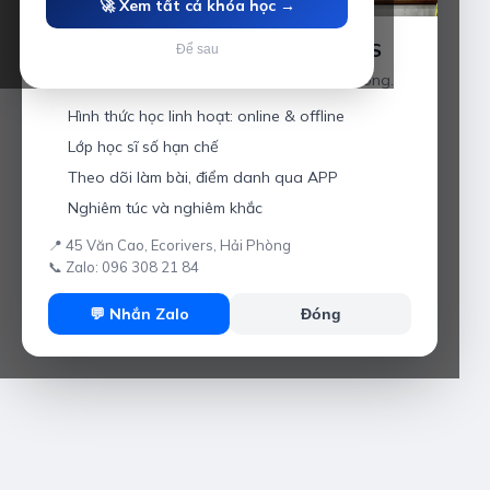
🚀 Xem tất cả khóa học →
Luyện thi IELTS cùng Thầy Anh IELTS
Để sau
Giáo viên hơn 10 năm kinh nghiệm tại Hải Phòng.
Hình thức học linh hoạt: online & offline
Lớp học sĩ số hạn chế
Theo dõi làm bài, điểm danh qua APP
Nghiêm túc và nghiêm khắc
📍 45 Văn Cao, Ecorivers, Hải Phòng
📞 Zalo: 096 308 21 84
💬 Nhắn Zalo
Đóng