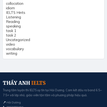
collocation
idiom
IELTS Hints
Listening
Reading
speaking
task 1
task 2
Uncategorized
video
vocabulary
writing
THẦY ANH
IELTS
Trung tâm luyện thi IELTS uy tín tại Hải Dương. Cam kết đầu ra band 6.5–
7.5+ với lớp nhỏ, giáo viên tận tâm và phương pháp hiệu quả.
📍
Hải Dương