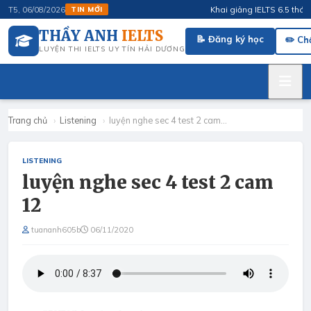
Khai giảng IELTS 6.5 tháng 4
T5, 06/08/2026
TIN MỚI
THẦY ANH
IELTS
📝 Đăng ký học
✏️ Ch
LUYỆN THI IELTS UY TÍN HẢI DƯƠNG
Trang chủ
›
Listening
›
luyện nghe sec 4 test 2 cam…
LISTENING
luyện nghe sec 4 test 2 cam
12
tuananh605b
06/11/2020