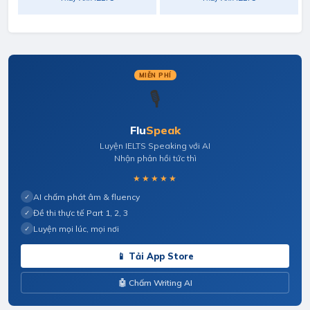
MIỄN PHÍ
🎙️
Flu
Speak
Luyện IELTS Speaking với AI
Nhận phản hồi tức thì
★★★★★
AI chấm phát âm & fluency
✓
Đề thi thực tế Part 1, 2, 3
✓
Luyện mọi lúc, mọi nơi
✓
📱 Tải App Store
🤖 Chấm Writing AI