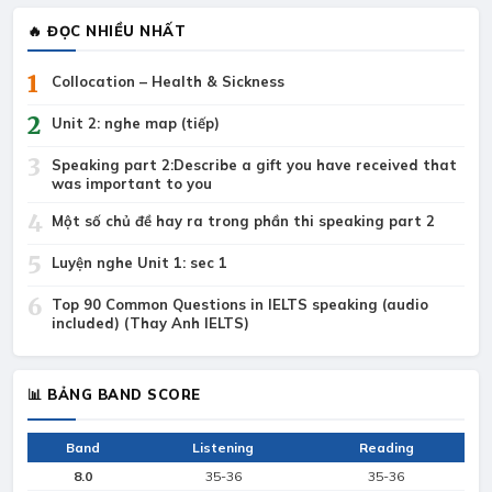
🔥 ĐỌC NHIỀU NHẤT
1
Collocation – Health & Sickness
2
Unit 2: nghe map (tiếp)
3
Speaking part 2:Describe a gift you have received that
was important to you
4
Một số chủ đề hay ra trong phần thi speaking part 2
5
Luyện nghe Unit 1: sec 1
6
Top 90 Common Questions in IELTS speaking (audio
included) (Thay Anh IELTS)
📊 BẢNG BAND SCORE
Band
Listening
Reading
8.0
35-36
35-36