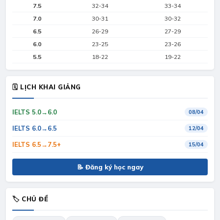
7.5
32-34
33-34
7.0
30-31
30-32
6.5
26-29
27-29
6.0
23-25
23-26
5.5
18-22
19-22
🗓 LỊCH KHAI GIẢNG
IELTS 5.0→6.0
08/04
IELTS 6.0→6.5
12/04
IELTS 6.5→7.5+
15/04
📝 Đăng ký học ngay
🏷 CHỦ ĐỀ