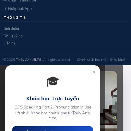
✏️ Chấm Writing AI
📱 FluSpeak App
THÔNG TIN
Giới thiệu
Đăng ký học
Liên hệ
© 2026
Thầy Anh IELTS
. All rights reserved.
Chính sách bảo mật
|
Điều khoản
×
🎓
Khóa học trực tuyến
IELTS Speaking Part 2, Pronunciation in Use
và nhiều khóa học chất lượng từ Thầy Anh
IELTS.