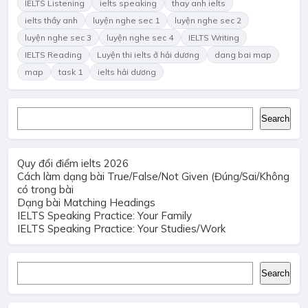
IELTS Listening
ielts speaking
thay anh ielts
ielts thầy anh
luyện nghe sec 1
luyện nghe sec 2
luyện nghe sec 3
luyện nghe sec 4
IELTS Writing
IELTS Reading
Luyện thi ielts ở hải dương
dang bai map
map
task 1
ielts hải dương
Search
Search
Quy đổi điểm ielts 2026
Cách làm dạng bài True/False/Not Given (Đúng/Sai/Không
có trong bài
Dạng bài Matching Headings
IELTS Speaking Practice: Your Family
IELTS Speaking Practice: Your Studies/Work
Search
Search