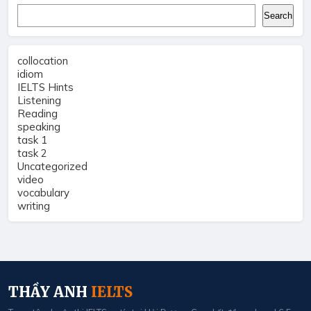
Search
Search
collocation
idiom
IELTS Hints
Listening
Reading
speaking
task 1
task 2
Uncategorized
video
vocabulary
writing
THẦY ANH
IELTS