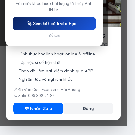
và nhiều khóa học chất lượng từ Thầy Anh
IELTS.
🚀 Xem tất cả khóa học →
Luyện thi IELTS cùng Thầy Anh IELTS
Để sau
Giáo viên hơn 10 năm kinh nghiệm tại Hải Phòng.
Hình thức học linh hoạt: online & offline
Lớp học sĩ số hạn chế
Theo dõi làm bài, điểm danh qua APP
Nghiêm túc và nghiêm khắc
📍 45 Văn Cao, Ecorivers, Hải Phòng
📞 Zalo: 096 308 21 84
💬 Nhắn Zalo
Đóng