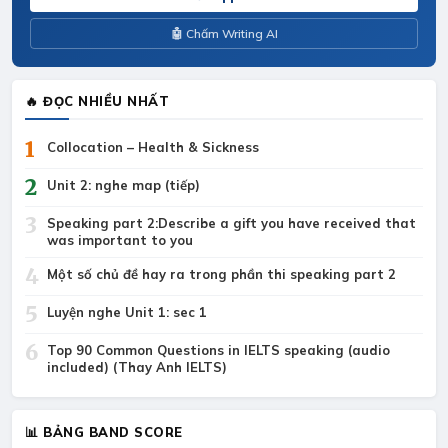
🤖 Chấm Writing AI
🔥 ĐỌC NHIỀU NHẤT
1
Collocation – Health & Sickness
2
Unit 2: nghe map (tiếp)
3
Speaking part 2:Describe a gift you have received that
was important to you
4
Một số chủ đề hay ra trong phần thi speaking part 2
5
Luyện nghe Unit 1: sec 1
6
Top 90 Common Questions in IELTS speaking (audio
included) (Thay Anh IELTS)
📊 BẢNG BAND SCORE