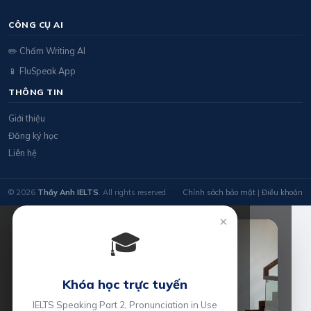
CÔNG CỤ AI
✏️ Chấm Writing AI
📱 FluSpeak App
THÔNG TIN
Giới thiệu
Đăng ký học
Liên hệ
© 2026
Thầy Anh IELTS
. All rights reserved.
Chính sách bảo mật
|
Điều khoản
×
🎓
Khóa học trực tuyến
IELTS Speaking Part 2, Pronunciation in Use