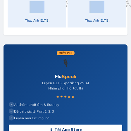
nghe
07/04/2022
07
part 3
full
MIỄN PHÍ
🎙️
Flu
Speak
Luyện IELTS Speaking với AI
Nhận phản hồi tức thì
★★★★★
AI chấm phát âm & fluency
✓
Đề thi thực tế Part 1, 2, 3
✓
Luyện mọi lúc, mọi nơi
✓
📱 Tải App Store