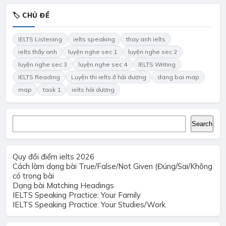
🏷 CHỦ ĐỀ
IELTS Listening
ielts speaking
thay anh ielts
ielts thầy anh
luyện nghe sec 1
luyện nghe sec 2
luyện nghe sec 3
luyện nghe sec 4
IELTS Writing
IELTS Reading
Luyện thi ielts ở hải dương
dang bai map
map
task 1
ielts hải dương
Search
Search
Quy đổi điểm ielts 2026
Cách làm dạng bài True/False/Not Given (Đúng/Sai/Không
có trong bài
Dạng bài Matching Headings
IELTS Speaking Practice: Your Family
IELTS Speaking Practice: Your Studies/Work