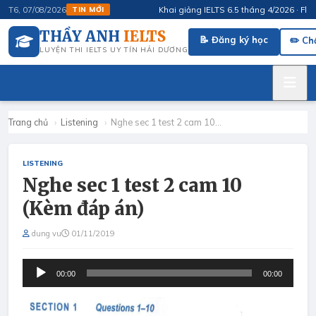
Khai giảng IELTS 6.5 tháng 4/2026 · FluSpea
T6, 07/08/2026
TIN MỚI
THẦY ANH
IELTS
📝 Đăng ký học
✏️ Ch
LUYỆN THI IELTS UY TÍN HẢI DƯƠNG
Trang chủ
›
Listening
›
Nghe sec 1 test 2 cam 10…
LISTENING
Nghe sec 1 test 2 cam 10
(Kèm đáp án)
dung vu
01/11/2019
Audio
00:00
00:00
Player