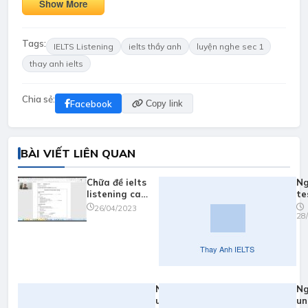
Show More
Tags:
IELTS Listening
ielts thầy anh
luyện nghe sec 1
thay anh ielts
Chia sẻ:
Facebook
Copy link
BÀI VIẾT LIÊN QUAN
Chữa đề ielts
Ng
listening cam
te
17 test 1
ca
26/04/2023
28
part 1
Nghe
Ng
unit 3:
un