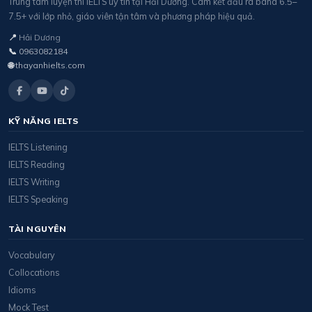
Trung tâm luyện thi IELTS uy tín tại Hải Dương. Cam kết đầu ra band 6.5–
7.5+ với lớp nhỏ, giáo viên tận tâm và phương pháp hiệu quả.
📍
Hải Dương
📞
0963082184
🌐
thayanhielts.com
KỸ NĂNG IELTS
IELTS Listening
IELTS Reading
IELTS Writing
IELTS Speaking
TÀI NGUYÊN
Vocabulary
Collocations
Idioms
Mock Test