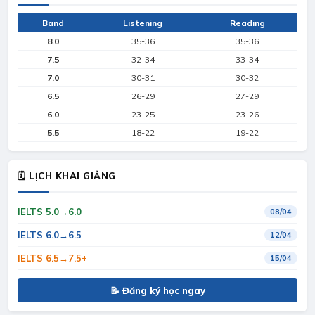
Band
Listening
Reading
8.0
35-36
35-36
7.5
32-34
33-34
7.0
30-31
30-32
6.5
26-29
27-29
6.0
23-25
23-26
5.5
18-22
19-22
🗓 LỊCH KHAI GIẢNG
IELTS 5.0→6.0
08/04
IELTS 6.0→6.5
12/04
IELTS 6.5→7.5+
15/04
📝 Đăng ký học ngay