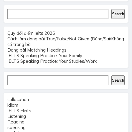
Search
Search
Quy đổi điểm ielts 2026
Cách làm dạng bài True/False/Not Given (Đúng/Sai/Không
có trong bài
Dạng bài Matching Headings
IELTS Speaking Practice: Your Family
IELTS Speaking Practice: Your Studies/Work
Search
Search
collocation
idiom
IELTS Hints
Listening
Reading
speaking