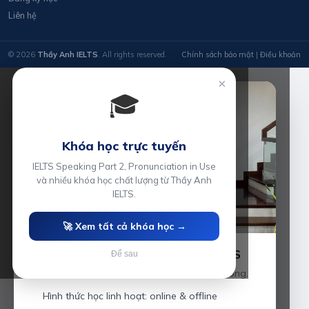
Liên hệ
© 2026
Thầy Anh IELTS
. All rights reserved.
Chính sách bảo mật
|
Điều khoản
×
🎓
Khóa học trực tuyến
IELTS Speaking Part 2, Pronunciation in Use
và nhiều khóa học chất lượng từ Thầy Anh
IELTS.
🚀 Xem tất cả khóa học →
Luyện thi IELTS cùng Thầy Anh IELTS
Để sau
Giáo viên hơn 10 năm kinh nghiệm tại Hải Phòng.
Hình thức học linh hoạt: online & offline