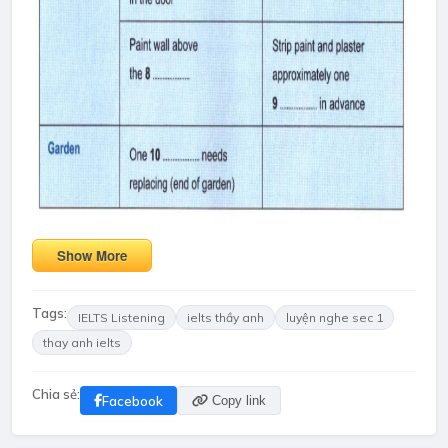
Show More
Tags:
IELTS Listening
ielts thầy anh
luyện nghe sec 1
thay anh ielts
Chia sẻ:
Facebook
Copy link