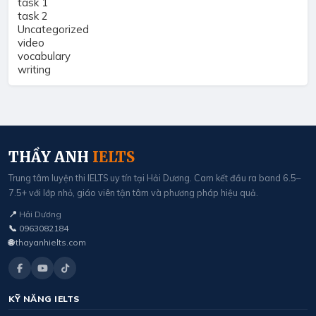
task 1
task 2
Uncategorized
video
vocabulary
writing
THẦY ANH
IELTS
Trung tâm luyện thi IELTS uy tín tại Hải Dương. Cam kết đầu ra band 6.5–
7.5+ với lớp nhỏ, giáo viên tận tâm và phương pháp hiệu quả.
📍
Hải Dương
📞
0963082184
🌐
thayanhielts.com
KỸ NĂNG IELTS