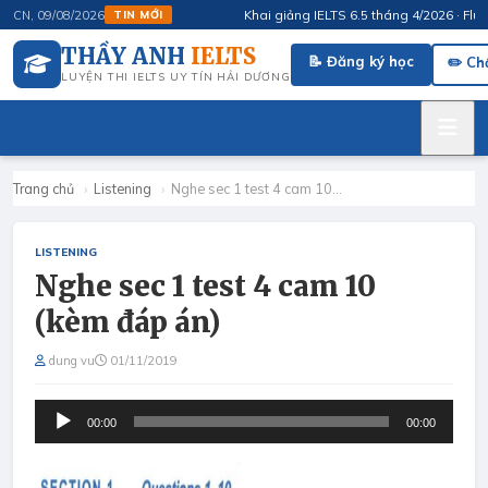
Khai giảng IELTS 6.5 tháng 4/2026 · FluSpeak
CN, 09/08/2026
TIN MỚI
THẦY ANH
IELTS
📝 Đăng ký học
✏️ Ch
LUYỆN THI IELTS UY TÍN HẢI DƯƠNG
Trang chủ
›
Listening
›
Nghe sec 1 test 4 cam 10…
LISTENING
Nghe sec 1 test 4 cam 10
(kèm đáp án)
dung vu
01/11/2019
00:00
00:00
Audio
Player