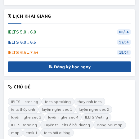
🗓 LỊCH KHAI GIẢNG
IELTS 5.0→6.0
08/04
IELTS 6.0→6.5
12/04
IELTS 6.5→7.5+
15/04
📝 Đăng ký học ngay
🏷 CHỦ ĐỀ
IELTS Listening
ielts speaking
thay anh ielts
ielts thầy anh
luyện nghe sec 1
luyện nghe sec 2
luyện nghe sec 3
luyện nghe sec 4
IELTS Writing
IELTS Reading
Luyện thi ielts ở hải dương
dang bai map
map
task 1
ielts hải dương