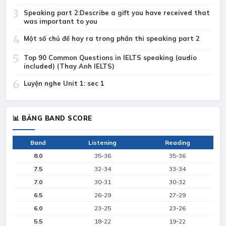
3
Speaking part 2:Describe a gift you have received that
was important to you
4
Một số chủ đề hay ra trong phần thi speaking part 2
5
Top 90 Common Questions in IELTS speaking (audio
included) (Thay Anh IELTS)
6
Luyện nghe Unit 1: sec 1
📊 BẢNG BAND SCORE
Band
Listening
Reading
8.0
35-36
35-36
7.5
32-34
33-34
7.0
30-31
30-32
6.5
26-29
27-29
6.0
23-25
23-26
5.5
18-22
19-22