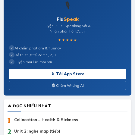
🎙️
Flu
Speak
Luyện IELTS Speaking với AI
Nhận phản hồi tức thì
★★★★★
AI chấm phát âm & fluency
✓
Đề thi thực tế Part 1, 2, 3
✓
Luyện mọi lúc, mọi nơi
✓
📱 Tải App Store
🤖 Chấm Writing AI
🔥 ĐỌC NHIỀU NHẤT
1
Collocation – Health & Sickness
2
Unit 2: nghe map (tiếp)