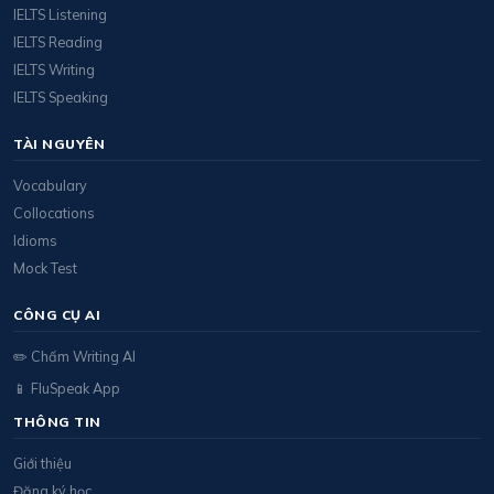
IELTS Listening
IELTS Reading
IELTS Writing
IELTS Speaking
TÀI NGUYÊN
Vocabulary
Collocations
Idioms
Mock Test
CÔNG CỤ AI
✏️ Chấm Writing AI
📱 FluSpeak App
THÔNG TIN
Giới thiệu
Đăng ký học