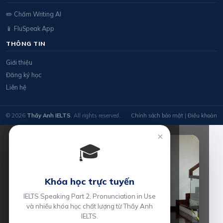
✏️ Chấm Writing AI
📱 FluSpeak App
THÔNG TIN
Giới thiệu
Đăng ký học
Liên hệ
© 2026
Thầy Anh IELTS
. All rights reserved.
Chính sách bảo mật
|
Điều khoản
×
🎓
Khóa học trực tuyến
IELTS Speaking Part 2, Pronunciation in Use
và nhiều khóa học chất lượng từ Thầy Anh
IELTS.