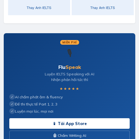
MIỄN PHÍ
🎙️
Flu
Speak
Luyện IELTS Speaking với AI
Nhận phản hồi tức thì
★★★★★
AI chấm phát âm & fluency
✓
Đề thi thực tế Part 1, 2, 3
✓
Luyện mọi lúc, mọi nơi
✓
📱 Tải App Store
🤖 Chấm Writing AI