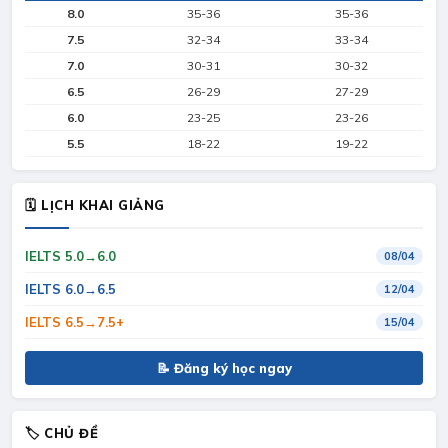
8.0
35-36
35-36
7.5
32-34
33-34
7.0
30-31
30-32
6.5
26-29
27-29
6.0
23-25
23-26
5.5
18-22
19-22
🗓 LỊCH KHAI GIẢNG
IELTS 5.0→6.0
08/04
IELTS 6.0→6.5
12/04
IELTS 6.5→7.5+
15/04
📝 Đăng ký học ngay
🏷 CHỦ ĐỀ