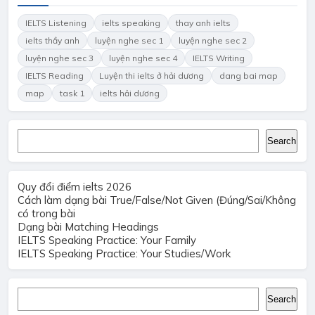
IELTS Listening
ielts speaking
thay anh ielts
ielts thầy anh
luyện nghe sec 1
luyện nghe sec 2
luyện nghe sec 3
luyện nghe sec 4
IELTS Writing
IELTS Reading
Luyện thi ielts ở hải dương
dang bai map
map
task 1
ielts hải dương
Search
Search
Quy đổi điểm ielts 2026
Cách làm dạng bài True/False/Not Given (Đúng/Sai/Không
có trong bài
Dạng bài Matching Headings
IELTS Speaking Practice: Your Family
IELTS Speaking Practice: Your Studies/Work
Search
Search