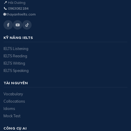
📍
Hải Dương
📞
0963082184
🌐
thayanhielts.com
KỸ NĂNG IELTS
IELTS Listening
IELTS Reading
IELTS Writing
IELTS Speaking
TÀI NGUYÊN
Vocabulary
Collocations
Idioms
Mock Test
CÔNG CỤ AI