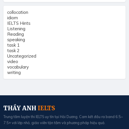
collocation
idiom
IELTS Hints
Listening
Reading
speaking
task 1
task 2
Uncategorized
video
vocabulary
writing
THẦY ANH
IELTS
Trung tâm luyện thi IELTS uy tín tại Hải Dương. Cam kết đầu ra band 6.5–
7.5+ với lớp nhỏ, giáo viên tận tâm và phương pháp hiệu quả.