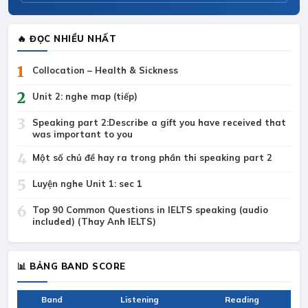
🔥 ĐỌC NHIỀU NHẤT
1
Collocation – Health & Sickness
2
Unit 2: nghe map (tiếp)
3
Speaking part 2:Describe a gift you have received that
was important to you
4
Một số chủ đề hay ra trong phần thi speaking part 2
5
Luyện nghe Unit 1: sec 1
6
Top 90 Common Questions in IELTS speaking (audio
included) (Thay Anh IELTS)
📊 BẢNG BAND SCORE
Band
Listening
Reading