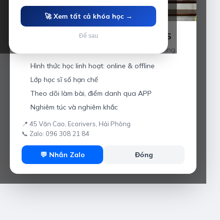
🚀 Xem tất cả khóa học →
Luyện thi IELTS cùng Thầy Anh IELTS
Để sau
Giáo viên hơn 10 năm kinh nghiệm tại Hải Phòng.
Hình thức học linh hoạt: online & offline
Lớp học sĩ số hạn chế
Theo dõi làm bài, điểm danh qua APP
Nghiêm túc và nghiêm khắc
📍 45 Văn Cao, Ecorivers, Hải Phòng
📞 Zalo: 096 308 21 84
💬 Nhắn Zalo
Đóng