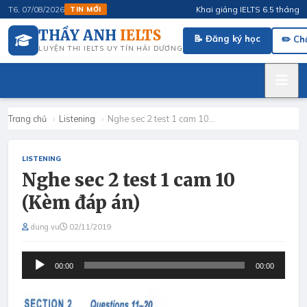
Khai giảng IELTS 6.5 tháng 4/202
T6, 07/08/2026
TIN MỚI
THẦY ANH
IELTS
📝 Đăng ký học
✏️ Ch
LUYỆN THI IELTS UY TÍN HẢI DƯƠNG
Trang chủ
›
Listening
›
Nghe sec 2 test 1 cam 10…
LISTENING
Nghe sec 2 test 1 cam 10
(Kèm đáp án)
dung vu
02/11/2019
Audio
00:00
00:00
Player