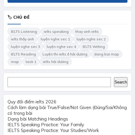
🏷 CHỦ ĐỀ
IELTS Listening
ielts speaking
thay anh ielts
ielts thầy anh
luyện nghe sec 1
luyện nghe sec 2
luyện nghe sec 3
luyện nghe sec 4
IELTS Writing
IELTS Reading
Luyện thi ielts ở hải dương
dang bai map
map
task 1
ielts hải dương
Search
Search
Quy đổi điểm ielts 2026
Cách làm dạng bài True/False/Not Given (Đúng/Sai/Không
có trong bài
Dạng bài Matching Headings
IELTS Speaking Practice: Your Family
IELTS Speaking Practice: Your Studies/Work