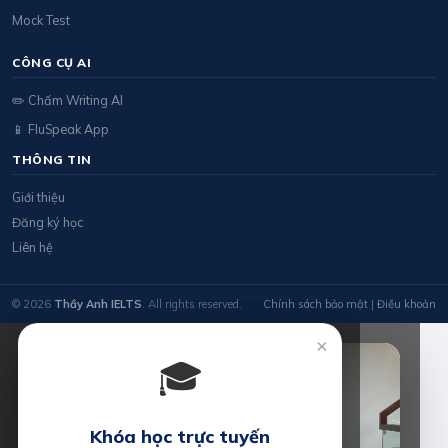
Mock Test
CÔNG CỤ AI
✏️ Chấm Writing AI
📱 FluSpeak App
THÔNG TIN
Giới thiệu
Đăng ký học
Liên hệ
© 2026
Thầy Anh IELTS
. All rights reserved.
Chính sách bảo mật
|
Điều khoản
×
🎓
Khóa học trực tuyến