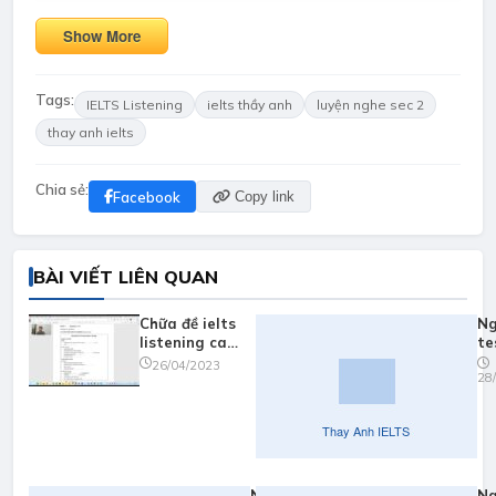
Show More
Tags:
IELTS Listening
ielts thầy anh
luyện nghe sec 2
thay anh ielts
Chia sẻ:
Facebook
Copy link
BÀI VIẾT LIÊN QUAN
Chữa đề ielts
Ng
listening cam
te
17 test 1
ca
26/04/2023
28
part 1
Nghe
Ng