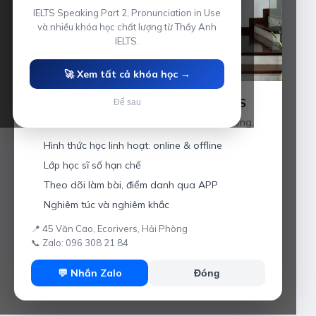
IELTS Speaking Part 2, Pronunciation in Use
và nhiều khóa học chất lượng từ Thầy Anh
IELTS.
🚀 Xem tất cả khóa học →
Luyện thi IELTS cùng Thầy Anh IELTS
Để sau
Giáo viên hơn 10 năm kinh nghiệm tại Hải Phòng.
Hình thức học linh hoạt: online & offline
Lớp học sĩ số hạn chế
Theo dõi làm bài, điểm danh qua APP
Nghiêm túc và nghiêm khắc
📍 45 Văn Cao, Ecorivers, Hải Phòng
📞 Zalo: 096 308 21 84
💬 Nhắn Zalo
Đóng