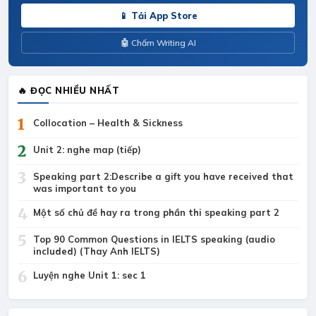
📱 Tải App Store
🤖 Chấm Writing AI
🔥 ĐỌC NHIỀU NHẤT
1
Collocation – Health & Sickness
2
Unit 2: nghe map (tiếp)
3
Speaking part 2:Describe a gift you have received that
was important to you
4
Một số chủ đề hay ra trong phần thi speaking part 2
5
Top 90 Common Questions in IELTS speaking (audio
included) (Thay Anh IELTS)
6
Luyện nghe Unit 1: sec 1