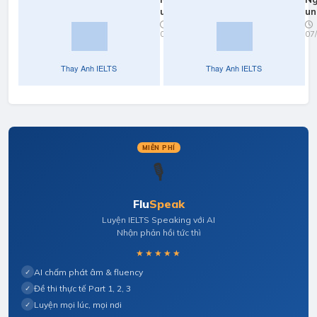
unit 3:
un
nghe
07/04/2022
07
part 3
full
MIỄN PHÍ
🎙️
Flu
Speak
Luyện IELTS Speaking với AI
Nhận phản hồi tức thì
★★★★★
AI chấm phát âm & fluency
✓
Đề thi thực tế Part 1, 2, 3
✓
Luyện mọi lúc, mọi nơi
✓