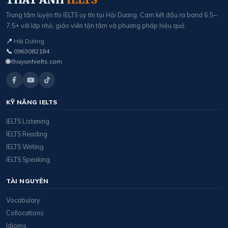
Trung tâm luyện thi IELTS uy tín tại Hải Dương. Cam kết đầu ra band 6.5–
7.5+ với lớp nhỏ, giáo viên tận tâm và phương pháp hiệu quả.
📍
Hải Dương
📞
0963082184
🌐
thayanhielts.com
KỸ NĂNG IELTS
IELTS Listening
IELTS Reading
IELTS Writing
IELTS Speaking
TÀI NGUYÊN
Vocabulary
Collocations
Idioms