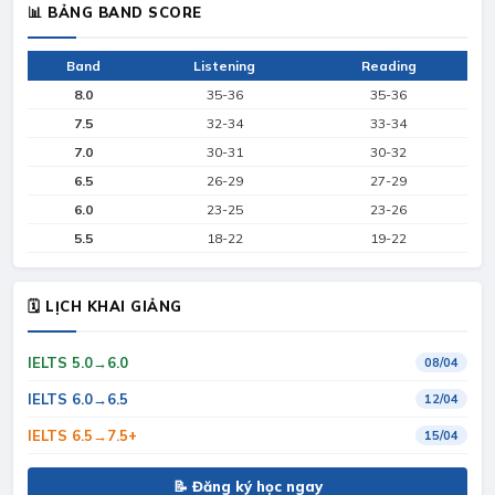
📊 BẢNG BAND SCORE
Band
Listening
Reading
8.0
35-36
35-36
7.5
32-34
33-34
7.0
30-31
30-32
6.5
26-29
27-29
6.0
23-25
23-26
5.5
18-22
19-22
🗓 LỊCH KHAI GIẢNG
IELTS 5.0→6.0
08/04
IELTS 6.0→6.5
12/04
IELTS 6.5→7.5+
15/04
📝 Đăng ký học ngay