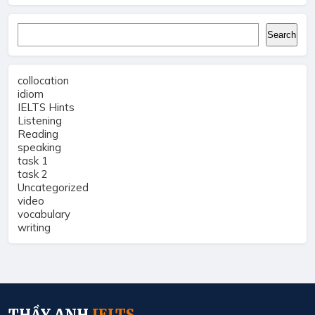
Search
Search
collocation
idiom
IELTS Hints
Listening
Reading
speaking
task 1
task 2
Uncategorized
video
vocabulary
writing
THẦY ANH
IELTS