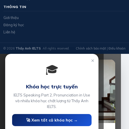
THÔNG TIN
Giới thiệu
Đăng ký học
Liên hệ
© 2026
Thầy Anh IELTS
. All rights reserved.
Chính sách bảo mật
|
Điều khoản
×
🎓
Khóa học trực tuyến
IELTS Speaking Part 2, Pronunciation in Use
và nhiều khóa học chất lượng từ Thầy Anh
IELTS.
🚀 Xem tất cả khóa học →