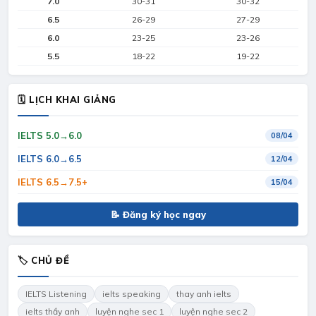
7.0
30-31
30-32
6.5
26-29
27-29
6.0
23-25
23-26
5.5
18-22
19-22
🗓 LỊCH KHAI GIẢNG
IELTS 5.0→6.0
08/04
IELTS 6.0→6.5
12/04
IELTS 6.5→7.5+
15/04
📝 Đăng ký học ngay
🏷 CHỦ ĐỀ
IELTS Listening
ielts speaking
thay anh ielts
ielts thầy anh
luyện nghe sec 1
luyện nghe sec 2