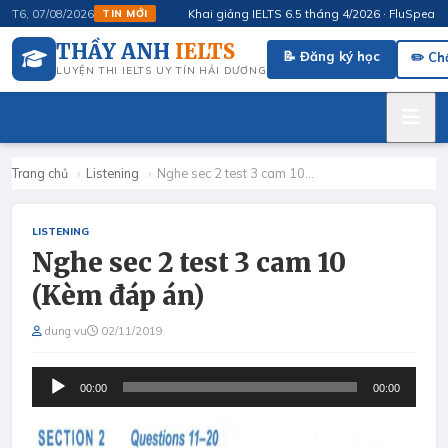
Khai giảng IELTS 6.5 tháng 4/2026 · FluSpeak – L
T6, 07/08/2026
TIN MỚI
THẦY ANH
IELTS
📝 Đăng ký học
✏️ Ch
LUYỆN THI IELTS UY TÍN HẢI DƯƠNG
Trang chủ
›
Listening
›
Nghe sec 2 test 3 cam 10…
LISTENING
Nghe sec 2 test 3 cam 10
(Kèm đáp án)
dung vu
02/11/2019
Audio
00:00
00:00
Player