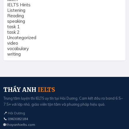
IELTS Hints
Listening
Reading
speaking
task 1
task 2
Uncategorized
video
vocabulary
writing
THẦY ANH
IELTS
Trung tâm luyện thi IELTS uy tín tại Hải Dương. Cam kết đầu ra band 6.5–
7.5+ với lớp nhỏ, giáo viên tận tâm và phương pháp hiệu quả.
📍
Hải Dương
📞
0963082184
🌐
thayanhielts.com