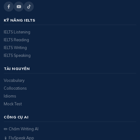
KỸ NĂNG IELTS
IELTS Listening
IELTS Reading
IELTS Writing
IELTS Speaking
TÀI NGUYÊN
Vocabulary
Collocations
Idioms
Mock Test
CÔNG CỤ AI
✏️ Chấm Writing AI
📱 FluSpeak App