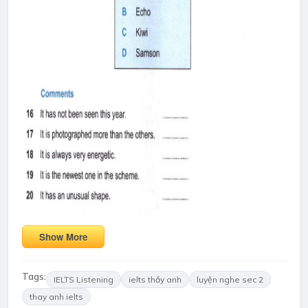
Show More
Tags:
IELTS Listening
ielts thầy anh
luyện nghe sec 2
thay anh ielts