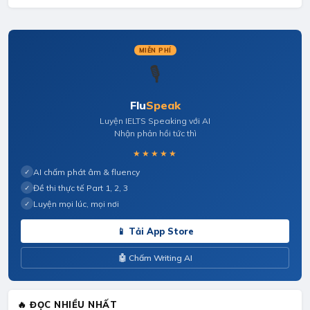
MIỄN PHÍ
🎙️
Flu
Speak
Luyện IELTS Speaking với AI
Nhận phản hồi tức thì
★★★★★
AI chấm phát âm & fluency
✓
Đề thi thực tế Part 1, 2, 3
✓
Luyện mọi lúc, mọi nơi
✓
📱 Tải App Store
🤖 Chấm Writing AI
🔥 ĐỌC NHIỀU NHẤT