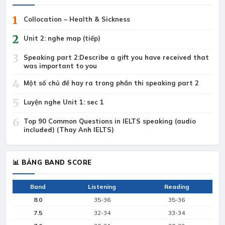
1
Collocation – Health & Sickness
2
Unit 2: nghe map (tiếp)
3
Speaking part 2:Describe a gift you have received that
was important to you
4
Một số chủ đề hay ra trong phần thi speaking part 2
5
Luyện nghe Unit 1: sec 1
6
Top 90 Common Questions in IELTS speaking (audio
included) (Thay Anh IELTS)
📊 BẢNG BAND SCORE
Band
Listening
Reading
8.0
35-36
35-36
7.5
32-34
33-34