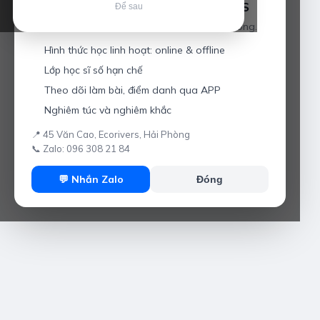
Luyện thi IELTS cùng Thầy Anh IELTS
Để sau
Giáo viên hơn 10 năm kinh nghiệm tại Hải Phòng.
Hình thức học linh hoạt: online & offline
Lớp học sĩ số hạn chế
Theo dõi làm bài, điểm danh qua APP
Nghiêm túc và nghiêm khắc
📍 45 Văn Cao, Ecorivers, Hải Phòng
📞 Zalo: 096 308 21 84
💬 Nhắn Zalo
Đóng