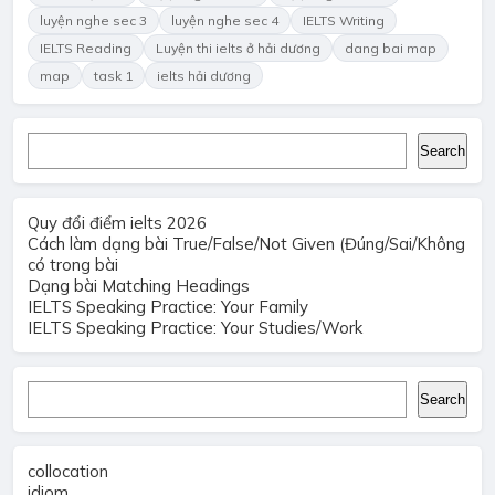
luyện nghe sec 3
luyện nghe sec 4
IELTS Writing
IELTS Reading
Luyện thi ielts ở hải dương
dang bai map
map
task 1
ielts hải dương
Search
Search
Quy đổi điểm ielts 2026
Cách làm dạng bài True/False/Not Given (Đúng/Sai/Không
có trong bài
Dạng bài Matching Headings
IELTS Speaking Practice: Your Family
IELTS Speaking Practice: Your Studies/Work
Search
Search
collocation
idiom