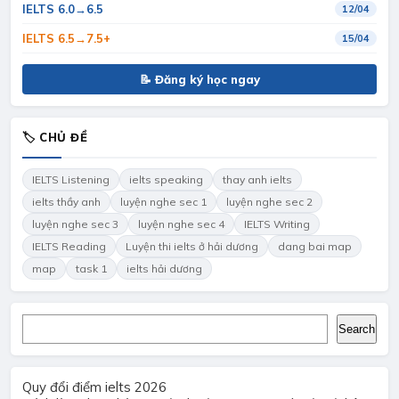
IELTS 6.0→6.5
12/04
IELTS 6.5→7.5+
15/04
📝 Đăng ký học ngay
🏷 CHỦ ĐỀ
IELTS Listening
ielts speaking
thay anh ielts
ielts thầy anh
luyện nghe sec 1
luyện nghe sec 2
luyện nghe sec 3
luyện nghe sec 4
IELTS Writing
IELTS Reading
Luyện thi ielts ở hải dương
dang bai map
map
task 1
ielts hải dương
Search
Search
Quy đổi điểm ielts 2026