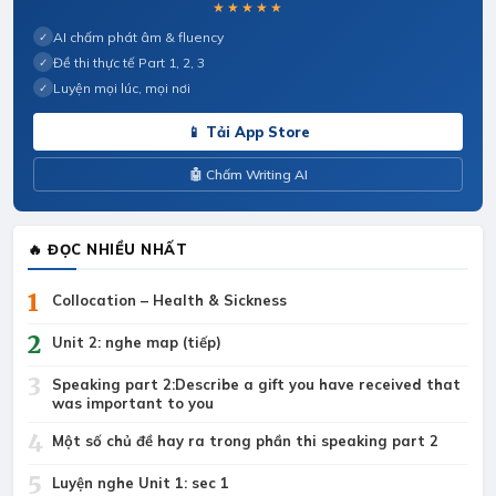
★★★★★
AI chấm phát âm & fluency
✓
Đề thi thực tế Part 1, 2, 3
✓
Luyện mọi lúc, mọi nơi
✓
📱 Tải App Store
🤖 Chấm Writing AI
🔥 ĐỌC NHIỀU NHẤT
1
Collocation – Health & Sickness
2
Unit 2: nghe map (tiếp)
3
Speaking part 2:Describe a gift you have received that
was important to you
4
Một số chủ đề hay ra trong phần thi speaking part 2
5
Luyện nghe Unit 1: sec 1