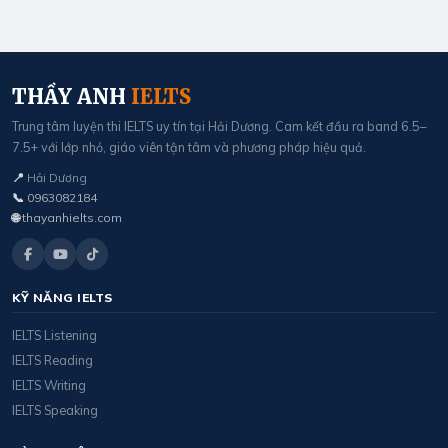
THẦY ANH
IELTS
Trung tâm luyện thi IELTS uy tín tại Hải Dương. Cam kết đầu ra band 6.5–
7.5+ với lớp nhỏ, giáo viên tận tâm và phương pháp hiệu quả.
📍
Hải Dương
📞
0963082184
🌐
thayanhielts.com
KỸ NĂNG IELTS
IELTS Listening
IELTS Reading
IELTS Writing
IELTS Speaking