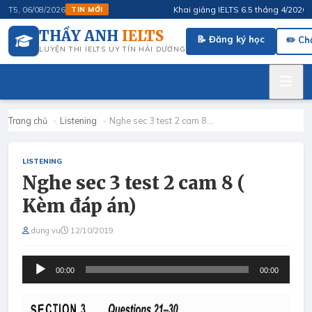
Khai giảng IELTS 6.5 tháng 4/2026 · Fl
T5, 06/08/2026
TIN MỚI
THẦY ANH
IELTS
📝 Đăng ký học
✏️ Ch
LUYỆN THI IELTS UY TÍN HẢI DƯƠNG
Trang chủ
›
Listening
›
Nghe sec 3 test 2 cam 8…
LISTENING
Nghe sec 3 test 2 cam 8 (
Kèm đáp án)
dung vu
12/10/2019
Audio
00:00
00:00
Player