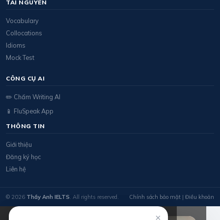
TÀI NGUYÊN
Vocabulary
Collocations
Idioms
Mock Test
CÔNG CỤ AI
✏️ Chấm Writing AI
📱 FluSpeak App
THÔNG TIN
Giới thiệu
Đăng ký học
Liên hệ
© 2026
Thầy Anh IELTS
. All rights reserved.
Chính sách bảo mật
|
Điều khoản
×