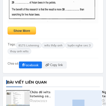
Show More
Tags:
IELTS Listening
ielts thầy anh
luyện nghe sec 3
thay anh ielts
Chia sẻ:
Facebook
Copy link
BÀI VIẾT LIÊN QUAN
Chữa đề ielts
Ng
listening cam
te
17 test 1
ca
26/04/2023
28
part 1