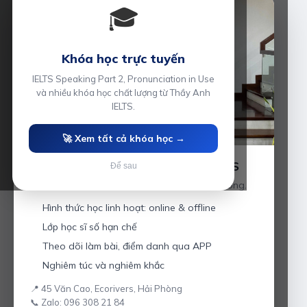
🎓
Khóa học trực tuyến
IELTS Speaking Part 2, Pronunciation in Use
và nhiều khóa học chất lượng từ Thầy Anh
IELTS.
🚀 Xem tất cả khóa học →
Luyện thi IELTS cùng Thầy Anh IELTS
Để sau
Giáo viên hơn 10 năm kinh nghiệm tại Hải Phòng.
Hình thức học linh hoạt: online & offline
Lớp học sĩ số hạn chế
Theo dõi làm bài, điểm danh qua APP
Nghiêm túc và nghiêm khắc
📍 45 Văn Cao, Ecorivers, Hải Phòng
📞 Zalo: 096 308 21 84