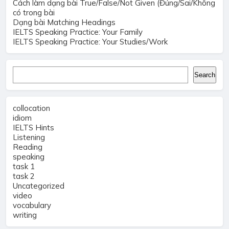
Cách làm dạng bài True/False/Not Given (Đúng/Sai/Không
có trong bài
Dạng bài Matching Headings
IELTS Speaking Practice: Your Family
IELTS Speaking Practice: Your Studies/Work
Search
Search
collocation
idiom
IELTS Hints
Listening
Reading
speaking
task 1
task 2
Uncategorized
video
vocabulary
writing