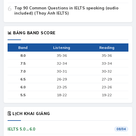
6
Top 90 Common Questions in IELTS speaking (audio
included) (Thay Anh IELTS)
📊 BẢNG BAND SCORE
Band
Listening
Reading
8.0
35-36
35-36
7.5
32-34
33-34
7.0
30-31
30-32
6.5
26-29
27-29
6.0
23-25
23-26
5.5
18-22
19-22
🗓 LỊCH KHAI GIẢNG
IELTS 5.0→6.0
08/04