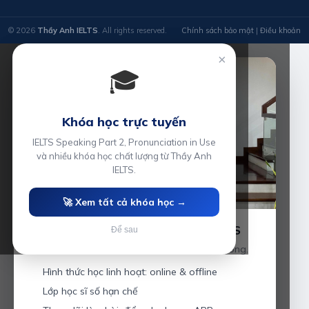
© 2026
Thầy Anh IELTS
. All rights reserved.
Chính sách bảo mật
|
Điều khoản
×
🎓
Khóa học trực tuyến
IELTS Speaking Part 2, Pronunciation in Use
và nhiều khóa học chất lượng từ Thầy Anh
IELTS.
🚀 Xem tất cả khóa học →
Luyện thi IELTS cùng Thầy Anh IELTS
Để sau
Giáo viên hơn 10 năm kinh nghiệm tại Hải Phòng.
Hình thức học linh hoạt: online & offline
Lớp học sĩ số hạn chế