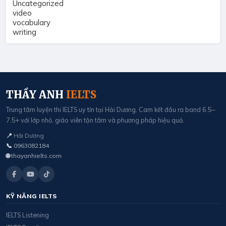
Uncategorized
video
vocabulary
writing
THẦY ANH
IELTS
Trung tâm luyện thi IELTS uy tín tại Hải Dương. Cam kết đầu ra band 6.5–
7.5+ với lớp nhỏ, giáo viên tận tâm và phương pháp hiệu quả.
📍
Hải Dương
📞
0963082184
🌐
thayanhielts.com
KỸ NĂNG IELTS
IELTS Listening