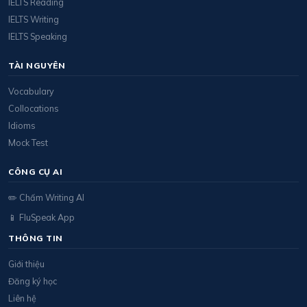
IELTS Reading
IELTS Writing
IELTS Speaking
TÀI NGUYÊN
Vocabulary
Collocations
Idioms
Mock Test
CÔNG CỤ AI
✏️ Chấm Writing AI
📱 FluSpeak App
THÔNG TIN
Giới thiệu
Đăng ký học
Liên hệ