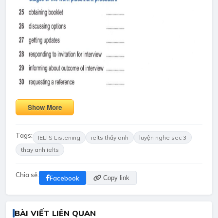
Show More
Tags:
IELTS Listening
ielts thầy anh
luyện nghe sec 3
thay anh ielts
Chia sẻ:
Facebook
Copy link
BÀI VIẾT LIÊN QUAN