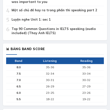
was important to you
4
Một số chủ đề hay ra trong phần thi speaking part 2
5
Luyện nghe Unit 1: sec 1
6
Top 90 Common Questions in IELTS speaking (audio
included) (Thay Anh IELTS)
📊 BẢNG BAND SCORE
Band
Listening
Reading
8.0
35-36
35-36
7.5
32-34
33-34
7.0
30-31
30-32
6.5
26-29
27-29
6.0
23-25
23-26
5.5
18-22
19-22