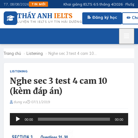
Khai giảng IELTS 6.5 tháng 4/2026 · FluSpeak –
T7, 08/08/2026
TIN MỚI
THẦY ANH
IELTS
📝 Đăng ký học
✏️ Ch
LUYỆN THI IELTS UY TÍN HẢI DƯƠNG
Trang chủ
›
Listening
›
Nghe sec 3 test 4 cam 10…
LISTENING
Nghe sec 3 test 4 cam 10
(kèm đáp án)
dung vu
07/11/2019
Audio
00:00
00:00
Player