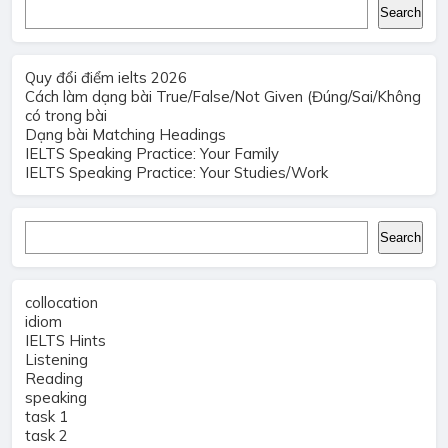
Search
Search
Quy đổi điểm ielts 2026
Cách làm dạng bài True/False/Not Given (Đúng/Sai/Không
có trong bài
Dạng bài Matching Headings
IELTS Speaking Practice: Your Family
IELTS Speaking Practice: Your Studies/Work
Search
Search
collocation
idiom
IELTS Hints
Listening
Reading
speaking
task 1
task 2