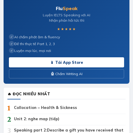
Flu
Speak
Luyện IELTS Speaking với AI
Nhận phản hồi tức thì
★★★★★
AI chấm phát âm & fluency
✓
Đề thi thực tế Part 1, 2, 3
✓
Luyện mọi lúc, mọi nơi
✓
📱 Tải App Store
🤖 Chấm Writing AI
🔥 ĐỌC NHIỀU NHẤT
1
Collocation – Health & Sickness
2
Unit 2: nghe map (tiếp)
3
Speaking part 2:Describe a gift you have received that