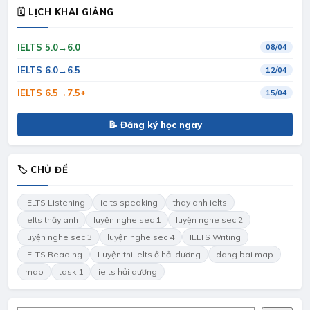
🗓 LỊCH KHAI GIẢNG
IELTS 5.0→6.0
08/04
IELTS 6.0→6.5
12/04
IELTS 6.5→7.5+
15/04
📝 Đăng ký học ngay
🏷 CHỦ ĐỀ
IELTS Listening
ielts speaking
thay anh ielts
ielts thầy anh
luyện nghe sec 1
luyện nghe sec 2
luyện nghe sec 3
luyện nghe sec 4
IELTS Writing
IELTS Reading
Luyện thi ielts ở hải dương
dang bai map
map
task 1
ielts hải dương