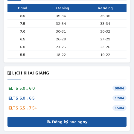
Band
Listening
Reading
8.0
35-36
35-36
7.5
32-34
33-34
7.0
30-31
30-32
6.5
26-29
27-29
6.0
23-25
23-26
5.5
18-22
19-22
🗓 LỊCH KHAI GIẢNG
IELTS 5.0→6.0
08/04
IELTS 6.0→6.5
12/04
IELTS 6.5→7.5+
15/04
📝 Đăng ký học ngay