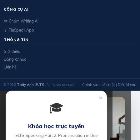
CÔNG CỤ AI
✏️ Chấm Writing AI
📱 FluSpeak App
THÔNG TIN
Giới thiệu
Đăng ký học
Liên hệ
© 2026
Thầy Anh IELTS
. All rights reserved.
Chính sách bảo mật
|
Điều khoản
×
🎓
Khóa học trực tuyến
IELTS Speaking Part 2, Pronunciation in Use