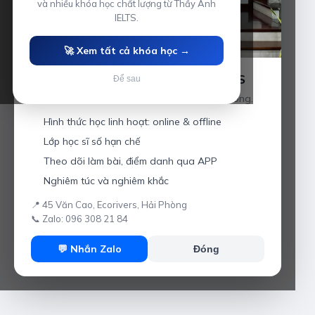
và nhiều khóa học chất lượng từ Thầy Anh
IELTS.
🚀 Xem tất cả khóa học →
Luyện thi IELTS cùng Thầy Anh IELTS
Để sau
Giáo viên hơn 10 năm kinh nghiệm tại Hải Phòng.
Hình thức học linh hoạt: online & offline
Lớp học sĩ số hạn chế
Theo dõi làm bài, điểm danh qua APP
Nghiêm túc và nghiêm khắc
📍 45 Văn Cao, Ecorivers, Hải Phòng
📞 Zalo: 096 308 21 84
💬 Nhắn Zalo
Đóng