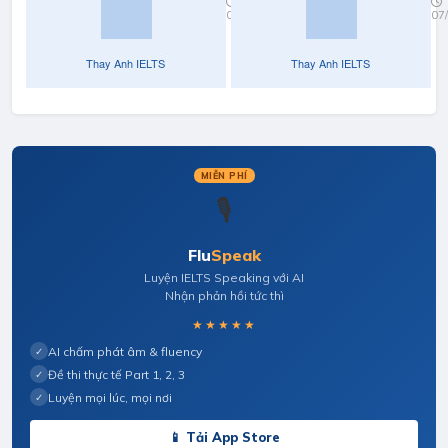
nghe
07/04/2022
07
part 3
full
MIỄN PHÍ
🎙️
Flu
Speak
Luyện IELTS Speaking với AI
Nhận phản hồi tức thì
★★★★★
AI chấm phát âm & fluency
✓
Đề thi thực tế Part 1, 2, 3
✓
Luyện mọi lúc, mọi nơi
✓
📱 Tải App Store