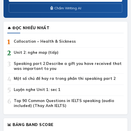
🤖 Chấm Writing AI
🔥 ĐỌC NHIỀU NHẤT
1
Collocation – Health & Sickness
2
Unit 2: nghe map (tiếp)
3
Speaking part 2:Describe a gift you have received that
was important to you
4
Một số chủ đề hay ra trong phần thi speaking part 2
5
Luyện nghe Unit 1: sec 1
6
Top 90 Common Questions in IELTS speaking (audio
included) (Thay Anh IELTS)
📊 BẢNG BAND SCORE