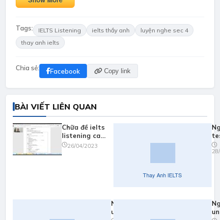
Tags:
IELTS Listening
ielts thầy anh
luyện nghe sec 4
thay anh ielts
Chia sẻ:
Facebook
Copy link
BÀI VIẾT LIÊN QUAN
Chữa đề ielts
Ng
listening cam
te
17 test 1
ca
26/04/2023
28
part 1
Nghe
Ng
unit 3:
un