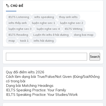
🏷 CHỦ ĐỀ
IELTS Listening
ielts speaking
thay anh ielts
ielts thầy anh
luyện nghe sec 1
luyện nghe sec 2
luyện nghe sec 3
luyện nghe sec 4
IELTS Writing
IELTS Reading
Luyện thi ielts ở hải dương
dang bai map
map
task 1
ielts hải dương
Search
Search
Quy đổi điểm ielts 2026
Cách làm dạng bài True/False/Not Given (Đúng/Sai/Không
có trong bài
Dạng bài Matching Headings
IELTS Speaking Practice: Your Family
IELTS Speaking Practice: Your Studies/Work