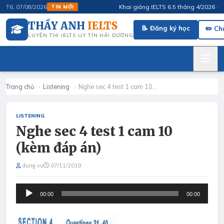
Khai giảng IELTS 6.5 tháng 4/2026 · FluSp
T6, 07/08/2026
TIN MỚI
THẦY ANH
IELTS
📝 Đăng ký học
✏️ Ch
LUYỆN THI IELTS UY TÍN HẢI DƯƠNG
Trang chủ
›
Listening
›
Nghe sec 4 test 1 cam 10…
LISTENING
Nghe sec 4 test 1 cam 10
(kèm đáp án)
dung vu
07/11/2019
Audio
00:00
00:00
Player