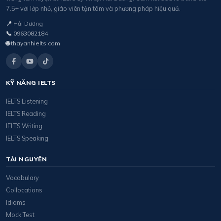
7.5+ với lớp nhỏ, giáo viên tận tâm và phương pháp hiệu quả.
📍
Hải Dương
📞
0963082184
🌐
thayanhielts.com
KỸ NĂNG IELTS
IELTS Listening
IELTS Reading
IELTS Writing
IELTS Speaking
TÀI NGUYÊN
Vocabulary
Collocations
Idioms
Mock Test