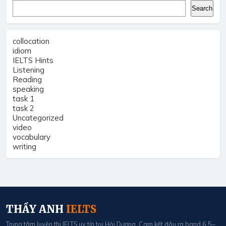
Search
Search
collocation
idiom
IELTS Hints
Listening
Reading
speaking
task 1
task 2
Uncategorized
video
vocabulary
writing
THẦY ANH
IELTS
Trung tâm luyện thi IELTS uy tín tại Hải Dương. Cam kết đầu ra band 6.5–