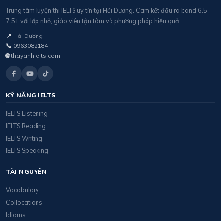
Trung tâm luyện thi IELTS uy tín tại Hải Dương. Cam kết đầu ra band 6.5–
7.5+ với lớp nhỏ, giáo viên tận tâm và phương pháp hiệu quả.
📍
Hải Dương
📞
0963082184
🌐
thayanhielts.com
KỸ NĂNG IELTS
IELTS Listening
IELTS Reading
IELTS Writing
IELTS Speaking
TÀI NGUYÊN
Vocabulary
Collocations
Idioms