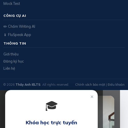
Mock Test
CÔNG CỤ AI
✏️ Chấm Writing AI
📱 FluSpeak App
THÔNG TIN
Giới thiệu
Đăng ký học
Liên hệ
© 2026
Thầy Anh IELTS
. All rights reserved.
Chính sách bảo mật
|
Điều khoản
×
🎓
Khóa học trực tuyến