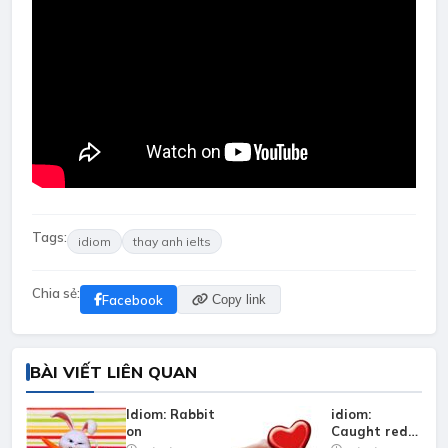
Tags:
idiom
thay anh ielts
Chia sẻ:
Facebook
Copy link
BÀI VIẾT LIÊN QUAN
Idiom: Rabbit
idiom:
on
Caught red-