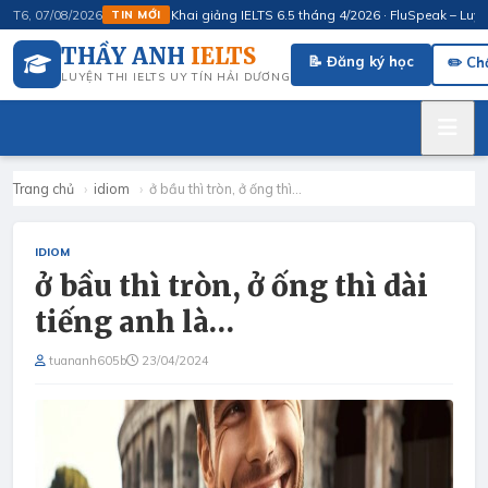
Khai giảng IELTS 6.5 tháng 4/2026 · FluSpeak – Luyện S
T6, 07/08/2026
TIN MỚI
THẦY ANH
IELTS
📝 Đăng ký học
✏️ Ch
LUYỆN THI IELTS UY TÍN HẢI DƯƠNG
Trang chủ
›
idiom
›
ở bầu thì tròn, ở ống thì…
IDIOM
ở bầu thì tròn, ở ống thì dài
tiếng anh là…
tuananh605b
23/04/2024