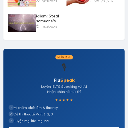
handed
17/03/2023
15/03/2023
idiom: Steal
someone's
thunder
11/03/2023
MIỄN PHÍ
🎙️
Flu
Speak
Luyện IELTS Speaking với AI
Nhận phản hồi tức thì
★★★★★
AI chấm phát âm & fluency
✓
Đề thi thực tế Part 1, 2, 3
✓
Luyện mọi lúc, mọi nơi
✓