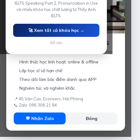
IELTS Speaking Part 2, Pronunciation in Use
và nhiều khóa học chất lượng từ Thầy Anh
IELTS.
🚀 Xem tất cả khóa học →
Luyện thi IELTS cùng Thầy Anh IELTS
Để sau
Giáo viên hơn 10 năm kinh nghiệm tại Hải Phòng.
Hình thức học linh hoạt: online & offline
Lớp học sĩ số hạn chế
Theo dõi làm bài, điểm danh qua APP
Nghiêm túc và nghiêm khắc
📍 45 Văn Cao, Ecorivers, Hải Phòng
📞 Zalo: 096 308 21 84
💬 Nhắn Zalo
Đóng