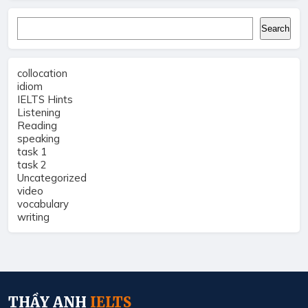
Search
Search
collocation
idiom
IELTS Hints
Listening
Reading
speaking
task 1
task 2
Uncategorized
video
vocabulary
writing
THẦY ANH
IELTS