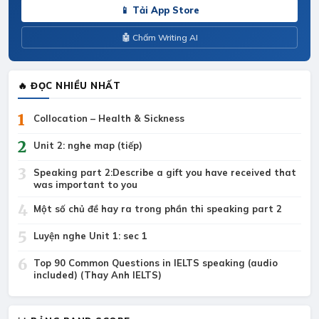
📱 Tải App Store
🤖 Chấm Writing AI
🔥 ĐỌC NHIỀU NHẤT
1
Collocation – Health & Sickness
2
Unit 2: nghe map (tiếp)
3
Speaking part 2:Describe a gift you have received that
was important to you
4
Một số chủ đề hay ra trong phần thi speaking part 2
5
Luyện nghe Unit 1: sec 1
6
Top 90 Common Questions in IELTS speaking (audio
included) (Thay Anh IELTS)