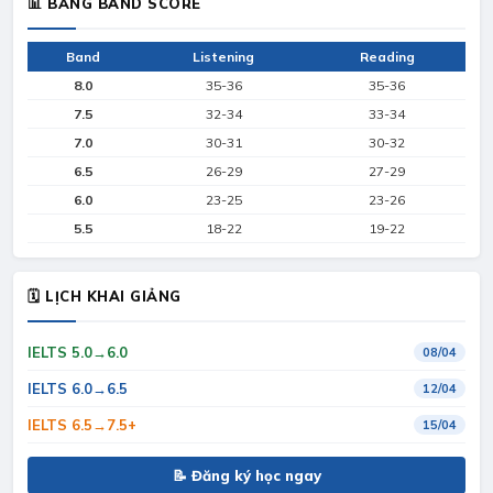
📊 BẢNG BAND SCORE
Band
Listening
Reading
8.0
35-36
35-36
7.5
32-34
33-34
7.0
30-31
30-32
6.5
26-29
27-29
6.0
23-25
23-26
5.5
18-22
19-22
🗓 LỊCH KHAI GIẢNG
IELTS 5.0→6.0
08/04
IELTS 6.0→6.5
12/04
IELTS 6.5→7.5+
15/04
📝 Đăng ký học ngay