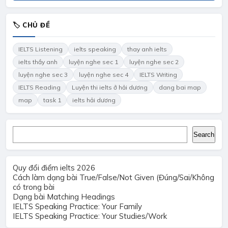
🏷 CHỦ ĐỀ
IELTS Listening
ielts speaking
thay anh ielts
ielts thầy anh
luyện nghe sec 1
luyện nghe sec 2
luyện nghe sec 3
luyện nghe sec 4
IELTS Writing
IELTS Reading
Luyện thi ielts ở hải dương
dang bai map
map
task 1
ielts hải dương
Search
Search
Quy đổi điểm ielts 2026
Cách làm dạng bài True/False/Not Given (Đúng/Sai/Không
có trong bài
Dạng bài Matching Headings
IELTS Speaking Practice: Your Family
IELTS Speaking Practice: Your Studies/Work