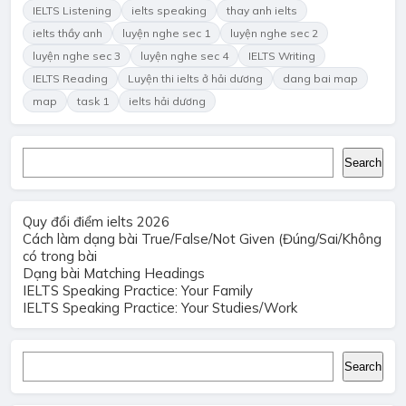
IELTS Listening
ielts speaking
thay anh ielts
ielts thầy anh
luyện nghe sec 1
luyện nghe sec 2
luyện nghe sec 3
luyện nghe sec 4
IELTS Writing
IELTS Reading
Luyện thi ielts ở hải dương
dang bai map
map
task 1
ielts hải dương
Search
Search
Quy đổi điểm ielts 2026
Cách làm dạng bài True/False/Not Given (Đúng/Sai/Không
có trong bài
Dạng bài Matching Headings
IELTS Speaking Practice: Your Family
IELTS Speaking Practice: Your Studies/Work
Search
Search