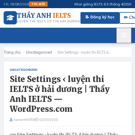
Khai giảng IELTS 6.5 tháng 4/2026 · F
CN, 09/08/2026
TIN MỚI
THẦY ANH
IELTS
📝 Đăng ký học
✏️ Ch
LUYỆN THI IELTS UY TÍN HẢI DƯƠNG
Trang chủ
›
Uncategorized
›
Site Settings ‹ luyện thi IELTS ở…
UNCATEGORIZED
Site Settings ‹ luyện thi
IELTS ở hải dương | Thầy
Anh IELTS —
WordPress.com
tuananh605b
02/03/2020
via
Site Settings ‹ luyện thi IELTS ở hải dương | Thầy