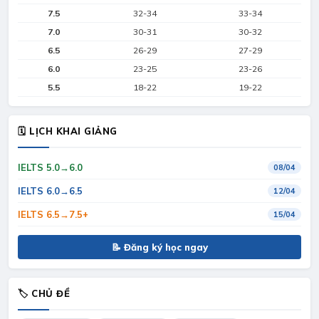
7.5
32-34
33-34
7.0
30-31
30-32
6.5
26-29
27-29
6.0
23-25
23-26
5.5
18-22
19-22
🗓 LỊCH KHAI GIẢNG
IELTS 5.0→6.0
08/04
IELTS 6.0→6.5
12/04
IELTS 6.5→7.5+
15/04
📝 Đăng ký học ngay
🏷 CHỦ ĐỀ