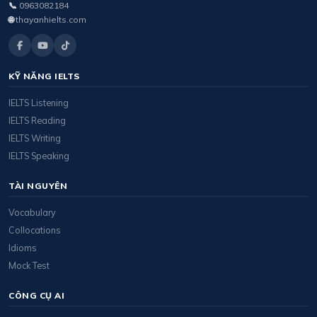
📞
0963082184
🌐
thayanhielts.com
KỸ NĂNG IELTS
IELTS Listening
IELTS Reading
IELTS Writing
IELTS Speaking
TÀI NGUYÊN
Vocabulary
Collocations
Idioms
Mock Test
CÔNG CỤ AI