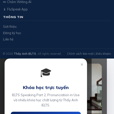
✏️ Chấm Writing AI
📱 FluSpeak App
THÔNG TIN
Giới thiệu
Đăng ký học
Liên hệ
© 2026
Thầy Anh IELTS
. All rights reserved.
Chính sách bảo mật
|
Điều khoản
×
🎓
Khóa học trực tuyến
IELTS Speaking Part 2, Pronunciation in Use
và nhiều khóa học chất lượng từ Thầy Anh
IELTS.