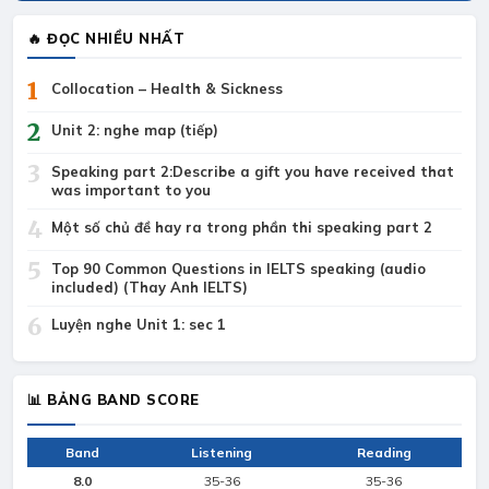
🔥 ĐỌC NHIỀU NHẤT
1
Collocation – Health & Sickness
2
Unit 2: nghe map (tiếp)
3
Speaking part 2:Describe a gift you have received that
was important to you
4
Một số chủ đề hay ra trong phần thi speaking part 2
5
Top 90 Common Questions in IELTS speaking (audio
included) (Thay Anh IELTS)
6
Luyện nghe Unit 1: sec 1
📊 BẢNG BAND SCORE
Band
Listening
Reading
8.0
35-36
35-36