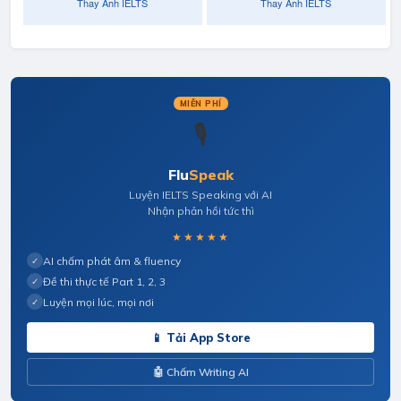
MIỄN PHÍ
🎙️
Flu
Speak
Luyện IELTS Speaking với AI
Nhận phản hồi tức thì
★★★★★
AI chấm phát âm & fluency
✓
Đề thi thực tế Part 1, 2, 3
✓
Luyện mọi lúc, mọi nơi
✓
📱 Tải App Store
🤖 Chấm Writing AI