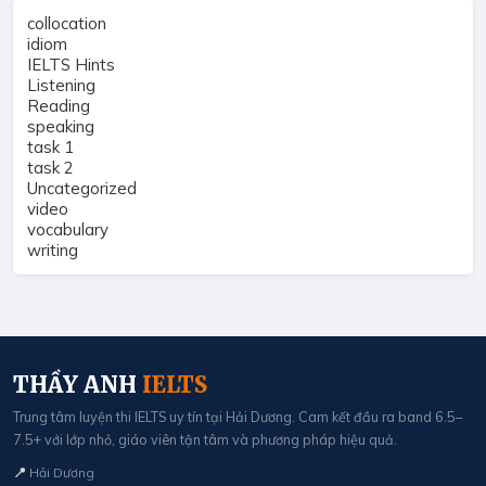
collocation
idiom
IELTS Hints
Listening
Reading
speaking
task 1
task 2
Uncategorized
video
vocabulary
writing
THẦY ANH
IELTS
Trung tâm luyện thi IELTS uy tín tại Hải Dương. Cam kết đầu ra band 6.5–
7.5+ với lớp nhỏ, giáo viên tận tâm và phương pháp hiệu quả.
📍
Hải Dương