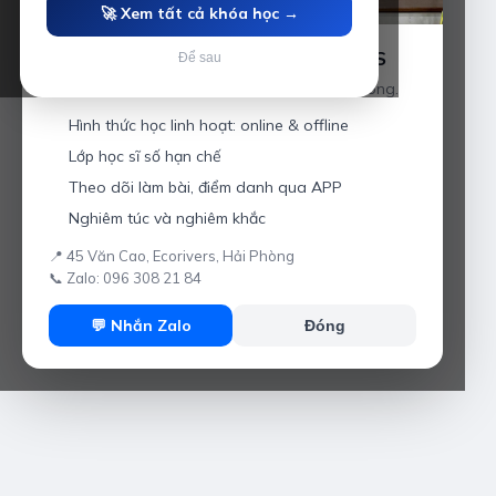
🚀 Xem tất cả khóa học →
Luyện thi IELTS cùng Thầy Anh IELTS
Để sau
Giáo viên hơn 10 năm kinh nghiệm tại Hải Phòng.
Hình thức học linh hoạt: online & offline
Lớp học sĩ số hạn chế
Theo dõi làm bài, điểm danh qua APP
Nghiêm túc và nghiêm khắc
📍 45 Văn Cao, Ecorivers, Hải Phòng
📞 Zalo: 096 308 21 84
💬 Nhắn Zalo
Đóng