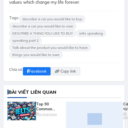
values which change my life forever.
Tags:
describe a car you would like to buy
describe a car you would like to own
DESCRIBE A THING YOU LIKE TO BUY
ielts speaking
speaking part 2
Talk about the product you would like to have
things you would like to own
Chia sẻ:
Facebook
Copy link
BÀI VIẾT LIÊN QUAN
Top 90
Cá
Common
từ
Questions in
sp
21/03/2024
07
IELTS speaking
(T
(audio
An