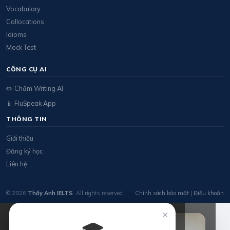
Vocabulary
Collocations
Idioms
Mock Test
CÔNG CỤ AI
✏️ Chấm Writing AI
📱 FluSpeak App
THÔNG TIN
Giới thiệu
Đăng ký học
Liên hệ
© 2026
Thầy Anh IELTS
. All rights reserved.
Chính sách bảo mật
|
Điều khoản
×