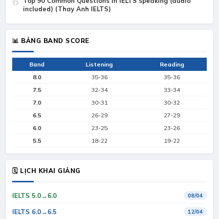
6
Top 90 Common Questions in IELTS speaking (audio
included) (Thay Anh IELTS)
📊 BẢNG BAND SCORE
Band
Listening
Reading
8.0
35-36
35-36
7.5
32-34
33-34
7.0
30-31
30-32
6.5
26-29
27-29
6.0
23-25
23-26
5.5
18-22
19-22
🗓 LỊCH KHAI GIẢNG
IELTS 5.0→6.0
08/04
IELTS 6.0→6.5
12/04