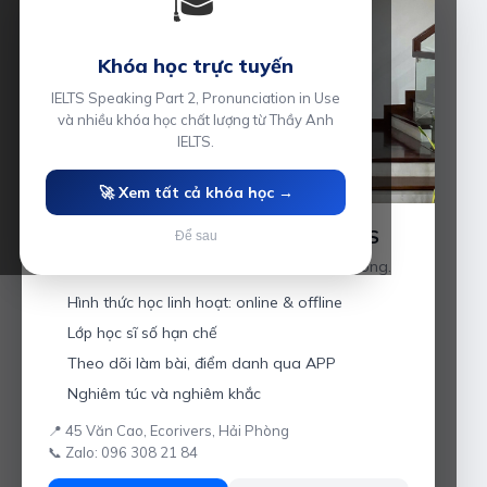
🎓
Khóa học trực tuyến
IELTS Speaking Part 2, Pronunciation in Use
và nhiều khóa học chất lượng từ Thầy Anh
IELTS.
🚀 Xem tất cả khóa học →
Luyện thi IELTS cùng Thầy Anh IELTS
Để sau
Giáo viên hơn 10 năm kinh nghiệm tại Hải Phòng.
Hình thức học linh hoạt: online & offline
Lớp học sĩ số hạn chế
Theo dõi làm bài, điểm danh qua APP
Nghiêm túc và nghiêm khắc
📍 45 Văn Cao, Ecorivers, Hải Phòng
📞 Zalo: 096 308 21 84