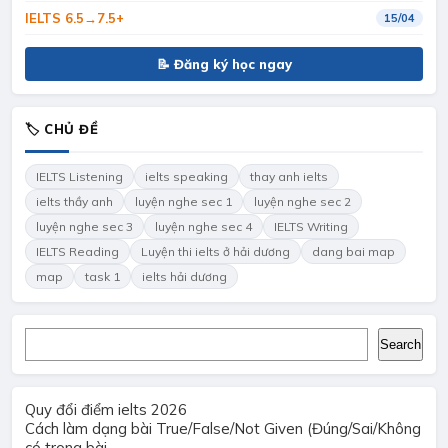
IELTS 6.5→7.5+
15/04
📝 Đăng ký học ngay
🏷 CHỦ ĐỀ
IELTS Listening
ielts speaking
thay anh ielts
ielts thầy anh
luyện nghe sec 1
luyện nghe sec 2
luyện nghe sec 3
luyện nghe sec 4
IELTS Writing
IELTS Reading
Luyện thi ielts ở hải dương
dang bai map
map
task 1
ielts hải dương
Search
Search
Quy đổi điểm ielts 2026
Cách làm dạng bài True/False/Not Given (Đúng/Sai/Không
có trong bài