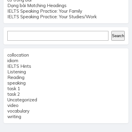
Dạng bài Matching Headings
IELTS Speaking Practice: Your Family
IELTS Speaking Practice: Your Studies/Work
Search
Search
collocation
idiom
IELTS Hints
Listening
Reading
speaking
task 1
task 2
Uncategorized
video
vocabulary
writing