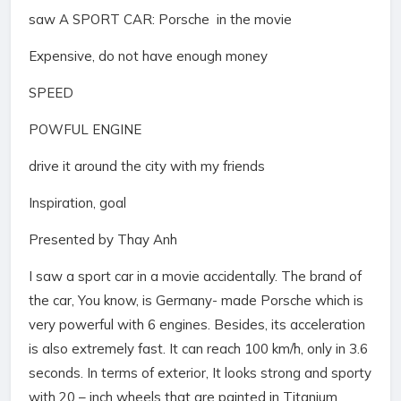
saw A SPORT CAR: Porsche in the movie
Expensive, do not have enough money
SPEED
POWFUL ENGINE
drive it around the city with my friends
Inspiration, goal
Presented by
Thay Anh
I saw a sport car in a movie accidentally. The brand of
the car, You know, is Germany- made Porsche which is
very powerful with 6 engines. Besides, its acceleration
is also extremely fast. It can reach 100 km/h, only in 3.6
seconds. In terms of exterior, It looks strong and sporty
with 20 – inch wheels that are painted in Titanium