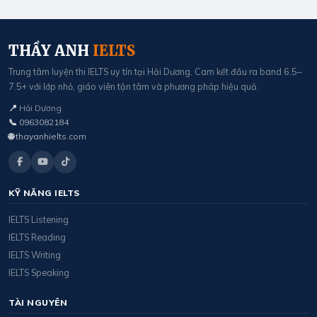
THẦY ANH
IELTS
Trung tâm luyện thi IELTS uy tín tại Hải Dương. Cam kết đầu ra band 6.5–
7.5+ với lớp nhỏ, giáo viên tận tâm và phương pháp hiệu quả.
📍
Hải Dương
📞
0963082184
🌐
thayanhielts.com
KỸ NĂNG IELTS
IELTS Listening
IELTS Reading
IELTS Writing
IELTS Speaking
TÀI NGUYÊN