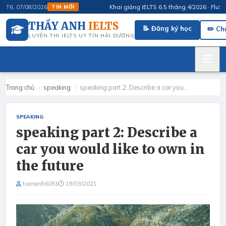
Khai giảng IELTS 6.5 tháng 4/2026 · FluSpeak 
T6, 07/08/2026
TIN MỚI
THẦY ANH
IELTS
📝 Đăng ký học
✏️ Ch
LUYỆN THI IELTS UY TÍN HẢI DƯƠNG
Trang chủ
›
speaking
›
speaking part 2: Describe a car you…
SPEAKING
speaking part 2: Describe a
car you would like to own in
the future
tuananh605b
19/03/2021