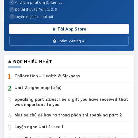
AI chấm phát âm & fluency
✓
Đề thi thực tế Part 1, 2, 3
✓
Luyện mọi lúc, mọi nơi
✓
📱 Tải App Store
🤖 Chấm Writing AI
🔥 ĐỌC NHIỀU NHẤT
1
Collocation – Health & Sickness
2
Unit 2: nghe map (tiếp)
3
Speaking part 2:Describe a gift you have received that
was important to you
4
Một số chủ đề hay ra trong phần thi speaking part 2
5
Luyện nghe Unit 1: sec 1