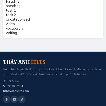
Reading
speaking
task 1
task 2
Uncategorized
video
vocabulary
writing
THẦY ANH
IELTS
Trung tâm luyện thi IELTS uy tín tại Hải Dương. Cam kết đầu ra band 6.5–
7.5+ với lớp nhỏ, giáo viên tận tâm và phương pháp hiệu quả.
📍
Hải Dương
📞
0963082184
🌐
thayanhielts.com