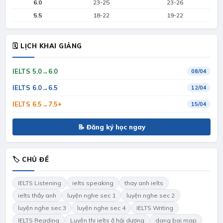
6.0
23-25
23-26
5.5
18-22
19-22
🗓 LỊCH KHAI GIẢNG
IELTS 5.0→6.0
08/04
IELTS 6.0→6.5
12/04
IELTS 6.5→7.5+
15/04
📝 Đăng ký học ngay
🏷 CHỦ ĐỀ
IELTS Listening
ielts speaking
thay anh ielts
ielts thầy anh
luyện nghe sec 1
luyện nghe sec 2
luyện nghe sec 3
luyện nghe sec 4
IELTS Writing
IELTS Reading
Luyện thi ielts ở hải dương
dang bai map