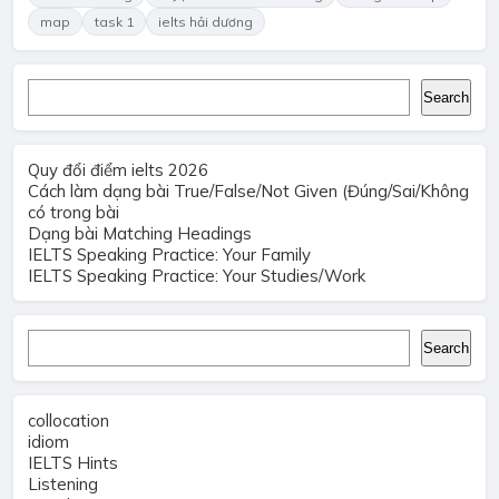
map
task 1
ielts hải dương
Search
Search
Quy đổi điểm ielts 2026
Cách làm dạng bài True/False/Not Given (Đúng/Sai/Không
có trong bài
Dạng bài Matching Headings
IELTS Speaking Practice: Your Family
IELTS Speaking Practice: Your Studies/Work
Search
Search
collocation
idiom
IELTS Hints
Listening