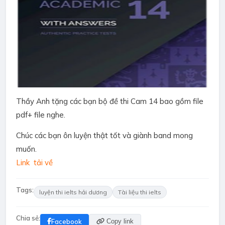
Thầy Anh tặng các bạn bộ đề thi Cam 14 bao gồm file
pdf+ file nghe.
Chúc các bạn ôn luyện thật tốt và giành band mong
muốn.
Link tải về
Tags:
luyện thi ielts hải dương
Tài liệu thi ielts
Chia sẻ:
Facebook
Copy link