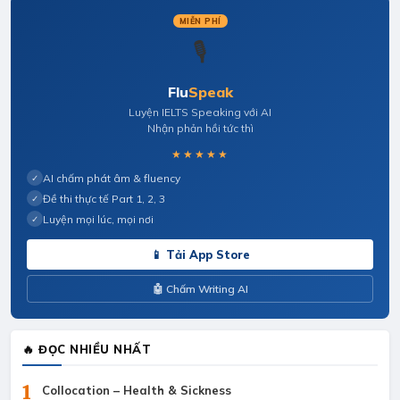
MIỄN PHÍ
🎙️
Flu
Speak
Luyện IELTS Speaking với AI
Nhận phản hồi tức thì
★★★★★
AI chấm phát âm & fluency
✓
Đề thi thực tế Part 1, 2, 3
✓
Luyện mọi lúc, mọi nơi
✓
📱 Tải App Store
🤖 Chấm Writing AI
🔥 ĐỌC NHIỀU NHẤT
1
Collocation – Health & Sickness