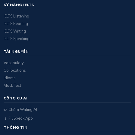
KỸ NĂNG IELTS
IELTS Listening
IELTS Reading
IELTS Writing
IELTS Speaking
TÀI NGUYÊN
Vocabulary
Collocations
Idioms
Mock Test
CÔNG CỤ AI
✏️ Chấm Writing AI
📱 FluSpeak App
THÔNG TIN