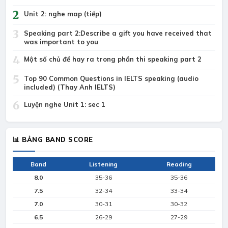
2
Unit 2: nghe map (tiếp)
3
Speaking part 2:Describe a gift you have received that
was important to you
4
Một số chủ đề hay ra trong phần thi speaking part 2
5
Top 90 Common Questions in IELTS speaking (audio
included) (Thay Anh IELTS)
6
Luyện nghe Unit 1: sec 1
📊 BẢNG BAND SCORE
Band
Listening
Reading
8.0
35-36
35-36
7.5
32-34
33-34
7.0
30-31
30-32
6.5
26-29
27-29