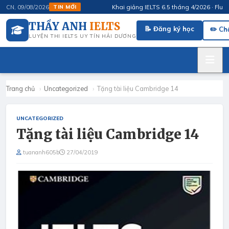
Khai giảng IELTS 6.5 tháng 4/2026 · FluSpeak
CN, 09/08/2026
TIN MỚI
THẦY ANH
IELTS
📝 Đăng ký học
✏️ Ch
LUYỆN THI IELTS UY TÍN HẢI DƯƠNG
Trang chủ
›
Uncategorized
›
Tặng tài liệu Cambridge 14
UNCATEGORIZED
Tặng tài liệu Cambridge 14
tuananh605b
27/04/2019