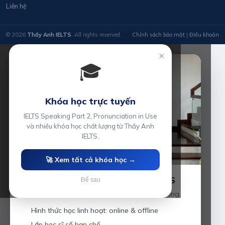
Liên hệ
© 2026
Thầy Anh IELTS
. All rights reserved.
Chính sách bảo mật
|
Điều khoản
×
🎓
Khóa học trực tuyến
IELTS Speaking Part 2, Pronunciation in Use
và nhiều khóa học chất lượng từ Thầy Anh
IELTS.
🚀 Xem tất cả khóa học →
Luyện thi IELTS cùng Thầy Anh IELTS
Để sau
Giáo viên hơn 10 năm kinh nghiệm tại Hải Phòng.
Hình thức học linh hoạt: online & offline
Lớp học sĩ số hạn chế