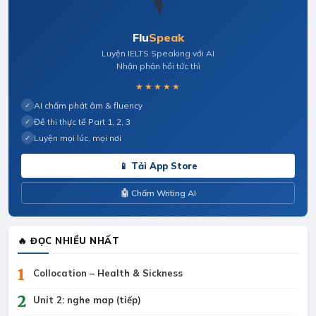
🎙️
Flu
Speak
Luyện IELTS Speaking với AI
Nhận phản hồi tức thì
★★★★★
AI chấm phát âm & fluency
✓
Đề thi thực tế Part 1, 2, 3
✓
Luyện mọi lúc, mọi nơi
✓
📱 Tải App Store
🤖 Chấm Writing AI
🔥 ĐỌC NHIỀU NHẤT
1
Collocation – Health & Sickness
2
Unit 2: nghe map (tiếp)