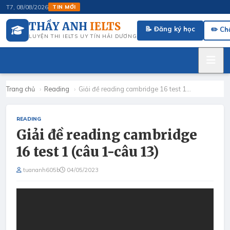
hí
T7, 08/08/2026
TIN MỚI
THẦY ANH
IELTS
📝 Đăng ký học
✏️ Ch
LUYỆN THI IELTS UY TÍN HẢI DƯƠNG
Trang chủ
›
Reading
›
Giải đề reading cambridge 16 test 1…
READING
Giải đề reading cambridge
16 test 1 (câu 1-câu 13)
tuananh605b
04/05/2023