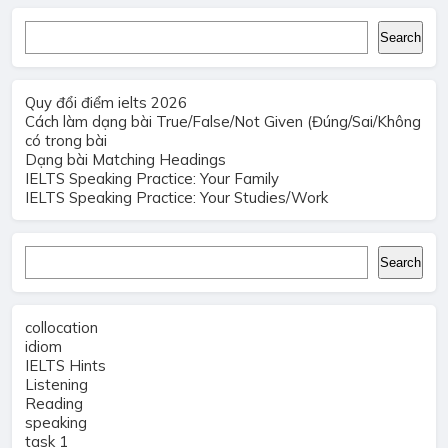
Search
Search
Quy đổi điểm ielts 2026
Cách làm dạng bài True/False/Not Given (Đúng/Sai/Không
có trong bài
Dạng bài Matching Headings
IELTS Speaking Practice: Your Family
IELTS Speaking Practice: Your Studies/Work
Search
Search
collocation
idiom
IELTS Hints
Listening
Reading
speaking
task 1