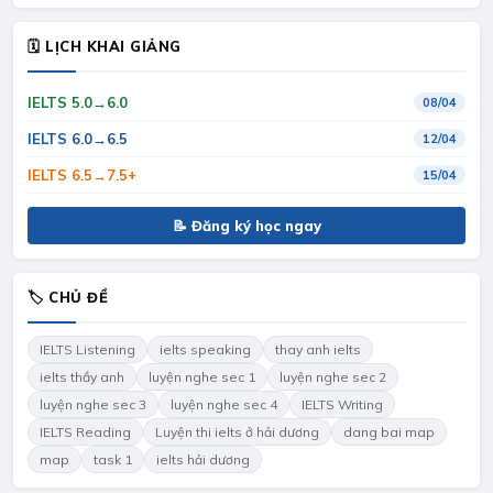
🗓 LỊCH KHAI GIẢNG
IELTS 5.0→6.0
08/04
IELTS 6.0→6.5
12/04
IELTS 6.5→7.5+
15/04
📝 Đăng ký học ngay
🏷 CHỦ ĐỀ
IELTS Listening
ielts speaking
thay anh ielts
ielts thầy anh
luyện nghe sec 1
luyện nghe sec 2
luyện nghe sec 3
luyện nghe sec 4
IELTS Writing
IELTS Reading
Luyện thi ielts ở hải dương
dang bai map
map
task 1
ielts hải dương