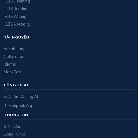
IELTS Listening
IELTS Reading
IELTS Writing
IELTS Speaking
TÀI NGUYÊN
Vocabulary
Collocations
Idioms
Mock Test
CÔNG CỤ AI
✏️ Chấm Writing AI
📱 FluSpeak App
THÔNG TIN
Giới thiệu
Đăng ký học