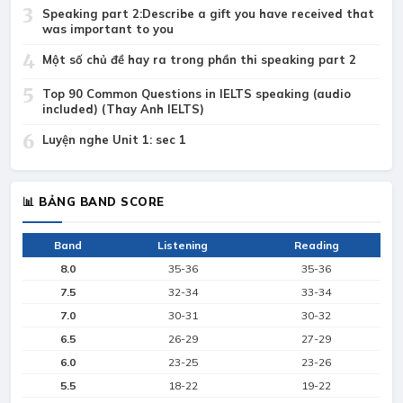
3
Speaking part 2:Describe a gift you have received that
was important to you
4
Một số chủ đề hay ra trong phần thi speaking part 2
5
Top 90 Common Questions in IELTS speaking (audio
included) (Thay Anh IELTS)
6
Luyện nghe Unit 1: sec 1
📊 BẢNG BAND SCORE
Band
Listening
Reading
8.0
35-36
35-36
7.5
32-34
33-34
7.0
30-31
30-32
6.5
26-29
27-29
6.0
23-25
23-26
5.5
18-22
19-22