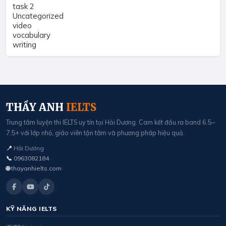
task 2
Uncategorized
video
vocabulary
writing
THẦY ANH
IELTS
Trung tâm luyện thi IELTS uy tín tại Hải Dương. Cam kết đầu ra band 6.5–
7.5+ với lớp nhỏ, giáo viên tận tâm và phương pháp hiệu quả.
📍
Hải Dương
📞
0963082184
🌐
thayanhielts.com
KỸ NĂNG IELTS