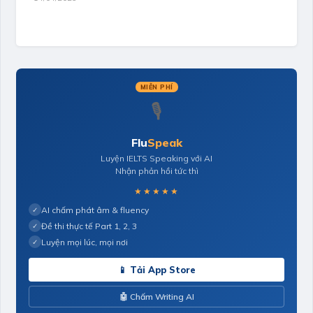
MIỄN PHÍ
🎙️
Flu
Speak
Luyện IELTS Speaking với AI
Nhận phản hồi tức thì
★★★★★
AI chấm phát âm & fluency
✓
Đề thi thực tế Part 1, 2, 3
✓
Luyện mọi lúc, mọi nơi
✓
📱 Tải App Store
🤖 Chấm Writing AI