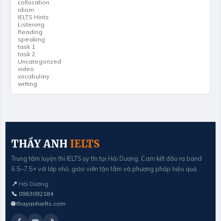
collocation
idiom
IELTS Hints
Listening
Reading
speaking
task 1
task 2
Uncategorized
video
vocabulary
writing
THẦY ANH
IELTS
Trung tâm luyện thi IELTS uy tín tại Hải Dương. Cam kết đầu ra band
6.5–7.5+ với lớp nhỏ, giáo viên tận tâm và phương pháp hiệu quả.
📍
Hải Dương
📞
0963082184
🌐
thayanhielts.com