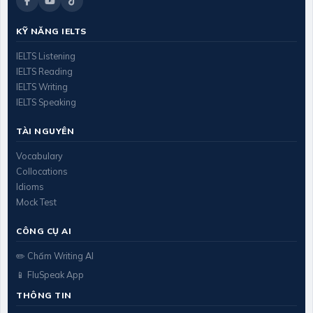
KỸ NĂNG IELTS
IELTS Listening
IELTS Reading
IELTS Writing
IELTS Speaking
TÀI NGUYÊN
Vocabulary
Collocations
Idioms
Mock Test
CÔNG CỤ AI
✏️ Chấm Writing AI
📱 FluSpeak App
THÔNG TIN