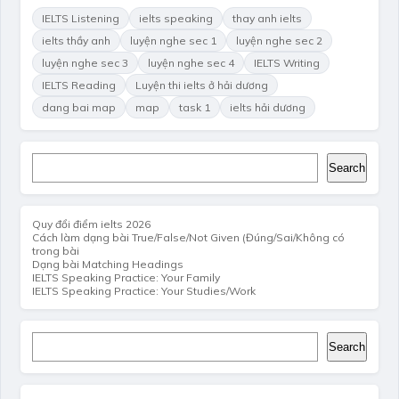
IELTS Listening
ielts speaking
thay anh ielts
ielts thầy anh
luyện nghe sec 1
luyện nghe sec 2
luyện nghe sec 3
luyện nghe sec 4
IELTS Writing
IELTS Reading
Luyện thi ielts ở hải dương
dang bai map
map
task 1
ielts hải dương
Search
Search
Quy đổi điểm ielts 2026
Cách làm dạng bài True/False/Not Given (Đúng/Sai/Không có
trong bài
Dạng bài Matching Headings
IELTS Speaking Practice: Your Family
IELTS Speaking Practice: Your Studies/Work
Search
Search