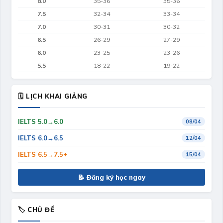
8.0
35-36
35-36
7.5
32-34
33-34
7.0
30-31
30-32
6.5
26-29
27-29
6.0
23-25
23-26
5.5
18-22
19-22
🗓 LỊCH KHAI GIẢNG
IELTS 5.0→6.0
08/04
IELTS 6.0→6.5
12/04
IELTS 6.5→7.5+
15/04
📝 Đăng ký học ngay
🏷 CHỦ ĐỀ