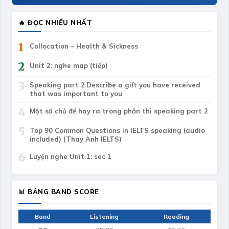
🔥 ĐỌC NHIỀU NHẤT
1
Collocation – Health & Sickness
2
Unit 2: nghe map (tiếp)
3
Speaking part 2:Describe a gift you have received
that was important to you
4
Một số chủ đề hay ra trong phần thi speaking part 2
5
Top 90 Common Questions in IELTS speaking (audio
included) (Thay Anh IELTS)
6
Luyện nghe Unit 1: sec 1
📊 BẢNG BAND SCORE
Band
Listening
Reading