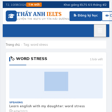
Khai giảng IELTS 6.5 tháng 4/2026 · 
T2, 10/08/2026
TIN MỚI
THẦY ANH
IELTS
📝 Đăng ký học
✏️ 
LUYỆN THI IELTS UY TÍN HẢI DƯƠNG
Trang chủ
›
Tag:
word stress
🏷 WORD STRESS
1 bài viết
SPEAKING
Learn english with my daughter: word stress
14/04/2023