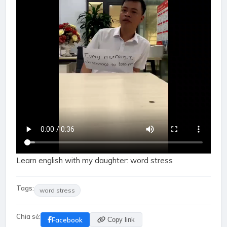
Learn english with my daughter: word stress
Tags:
word stress
Chia sẻ:
Facebook
Copy link