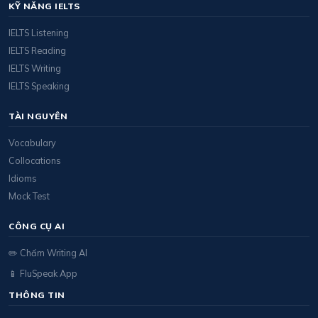
KỸ NĂNG IELTS
IELTS Listening
IELTS Reading
IELTS Writing
IELTS Speaking
TÀI NGUYÊN
Vocabulary
Collocations
Idioms
Mock Test
CÔNG CỤ AI
✏️ Chấm Writing AI
📱 FluSpeak App
THÔNG TIN