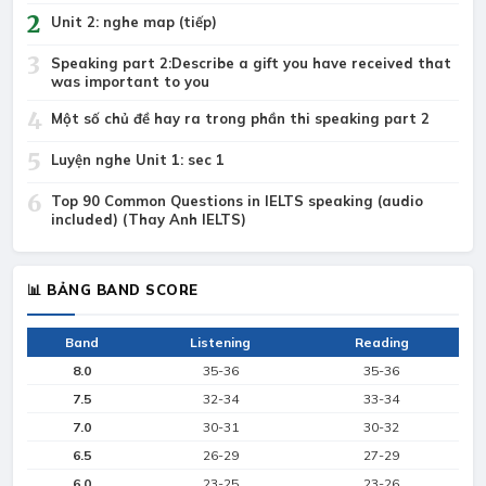
2
Unit 2: nghe map (tiếp)
3
Speaking part 2:Describe a gift you have received that
was important to you
4
Một số chủ đề hay ra trong phần thi speaking part 2
5
Luyện nghe Unit 1: sec 1
6
Top 90 Common Questions in IELTS speaking (audio
included) (Thay Anh IELTS)
📊 BẢNG BAND SCORE
Band
Listening
Reading
8.0
35-36
35-36
7.5
32-34
33-34
7.0
30-31
30-32
6.5
26-29
27-29
6.0
23-25
23-26