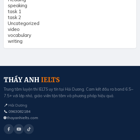
speaking
task 1
task 2
Uncategorized
video
vocabulary
writing
THẦY ANH
IELTS
Trung tâm luyện thi IELTS uy tín tại Hải Dương. Cam kết đầu ra band 6.5–
7.5+ với lớp nhỏ, giáo viên tận tâm và phương pháp hiệu quả.
📍
Hải Dương
📞
0963082184
🌐
thayanhielts.com