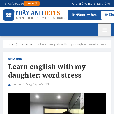
Khai giảng IELTS 6.5 tháng 4/202
T5, 06/08/2026
TIN MỚI
THẦY ANH
IELTS
📝 Đăng ký học
✏️ Ch
LUYỆN THI IELTS UY TÍN HẢI DƯƠNG
Trang chủ
›
speaking
›
Learn english with my daughter: word stress
SPEAKING
Learn english with my
daughter: word stress
tuananh605b
14/04/2023