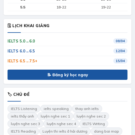
5.5
18-22
19-22
🗓 LỊCH KHAI GIẢNG
IELTS 5.0→6.0
08/04
IELTS 6.0→6.5
12/04
IELTS 6.5→7.5+
15/04
📝 Đăng ký học ngay
🏷 CHỦ ĐỀ
IELTS Listening
ielts speaking
thay anh ielts
ielts thầy anh
luyện nghe sec 1
luyện nghe sec 2
luyện nghe sec 3
luyện nghe sec 4
IELTS Writing
IELTS Reading
Luyện thi ielts ở hải dương
dang bai map