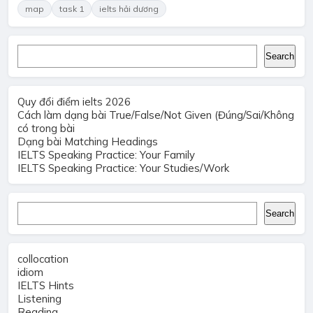
map
task 1
ielts hải dương
Search
Search
Quy đổi điểm ielts 2026
Cách làm dạng bài True/False/Not Given (Đúng/Sai/Không
có trong bài
Dạng bài Matching Headings
IELTS Speaking Practice: Your Family
IELTS Speaking Practice: Your Studies/Work
Search
Search
collocation
idiom
IELTS Hints
Listening
Reading