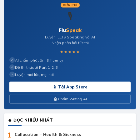
MIỄN PHÍ
🎙️
Flu
Speak
Luyện IELTS Speaking với AI
Nhận phản hồi tức thì
★★★★★
AI chấm phát âm & fluency
✓
Đề thi thực tế Part 1, 2, 3
✓
Luyện mọi lúc, mọi nơi
✓
📱 Tải App Store
🤖 Chấm Writing AI
🔥 ĐỌC NHIỀU NHẤT
1
Collocation – Health & Sickness