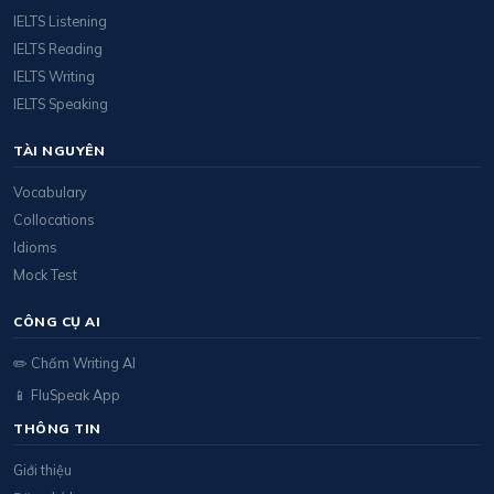
IELTS Listening
IELTS Reading
IELTS Writing
IELTS Speaking
TÀI NGUYÊN
Vocabulary
Collocations
Idioms
Mock Test
CÔNG CỤ AI
✏️ Chấm Writing AI
📱 FluSpeak App
THÔNG TIN
Giới thiệu