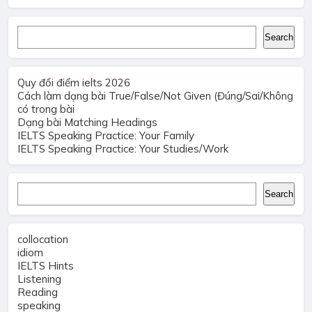
Search
Search
Quy đổi điểm ielts 2026
Cách làm dạng bài True/False/Not Given (Đúng/Sai/Không
có trong bài
Dạng bài Matching Headings
IELTS Speaking Practice: Your Family
IELTS Speaking Practice: Your Studies/Work
Search
Search
collocation
idiom
IELTS Hints
Listening
Reading
speaking