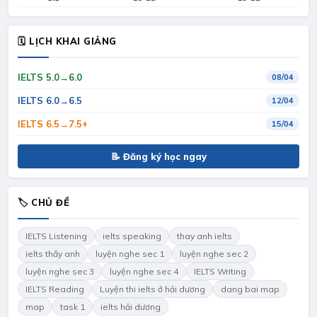
🗓 LỊCH KHAI GIẢNG
IELTS 5.0→6.0
08/04
IELTS 6.0→6.5
12/04
IELTS 6.5→7.5+
15/04
📝 Đăng ký học ngay
🏷 CHỦ ĐỀ
IELTS Listening
ielts speaking
thay anh ielts
ielts thầy anh
luyện nghe sec 1
luyện nghe sec 2
luyện nghe sec 3
luyện nghe sec 4
IELTS Writing
IELTS Reading
Luyện thi ielts ở hải dương
dang bai map
map
task 1
ielts hải dương