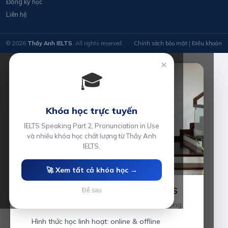
Đăng ký học
Liên hệ
© 2026
Thầy Anh IELTS
. All rights reserved.
Chính sách bảo mật
|
Điều khoản
×
🎓
Khóa học trực tuyến
IELTS Speaking Part 2, Pronunciation in Use
và nhiều khóa học chất lượng từ Thầy Anh
IELTS.
🚀 Xem tất cả khóa học →
Luyện thi IELTS cùng Thầy Anh IELTS
Để sau
Giáo viên hơn 10 năm kinh nghiệm tại Hải Phòng.
Hình thức học linh hoạt: online & offline