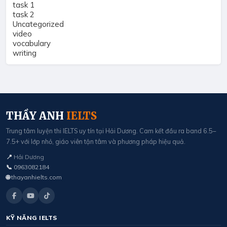
task 1
task 2
Uncategorized
video
vocabulary
writing
THẦY ANH
IELTS
Trung tâm luyện thi IELTS uy tín tại Hải Dương. Cam kết đầu ra band 6.5–
7.5+ với lớp nhỏ, giáo viên tận tâm và phương pháp hiệu quả.
📍
Hải Dương
📞
0963082184
🌐
thayanhielts.com
KỸ NĂNG IELTS