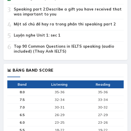
3
Speaking part 2:Describe a gift you have received that
was important to you
4
Một số chủ đề hay ra trong phần thi speaking part 2
5
Luyện nghe Unit 1: sec 1
6
Top 90 Common Questions in IELTS speaking (audio
included) (Thay Anh IELTS)
📊 BẢNG BAND SCORE
Band
Listening
Reading
8.0
35-36
35-36
7.5
32-34
33-34
7.0
30-31
30-32
6.5
26-29
27-29
6.0
23-25
23-26
5.5
18-22
19-22