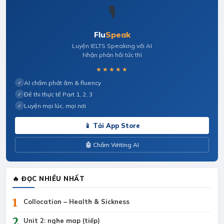
🎙️
Flu
Speak
Luyện IELTS Speaking với AI
Nhận phản hồi tức thì
★★★★★
AI chấm phát âm & fluency
✓
Đề thi thực tế Part 1, 2, 3
✓
Luyện mọi lúc, mọi nơi
✓
📱 Tải App Store
🤖 Chấm Writing AI
🔥 ĐỌC NHIỀU NHẤT
1
Collocation – Health & Sickness
2
Unit 2: nghe map (tiếp)