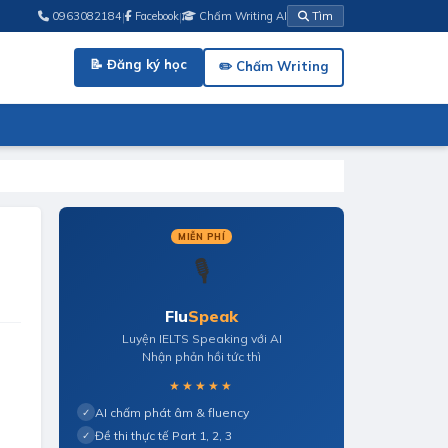
|
|
0963082184
Facebook
Chấm Writing AI
Tìm
📝 Đăng ký học
✏️ Chấm Writing
MIỄN PHÍ
🎙️
Flu
Speak
Luyện IELTS Speaking với AI
Nhận phản hồi tức thì
★★★★★
AI chấm phát âm & fluency
✓
Đề thi thực tế Part 1, 2, 3
✓