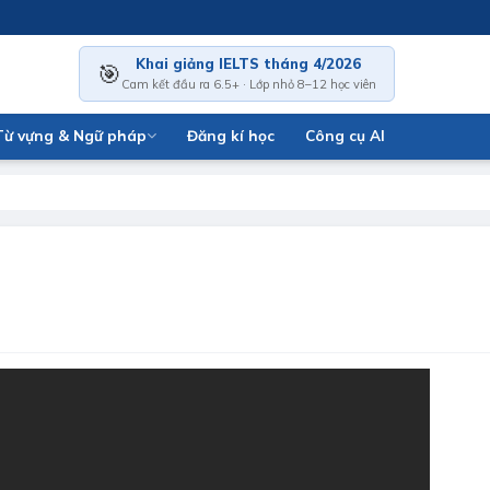
Khai giảng IELTS tháng 4/2026
🎯
Cam kết đầu ra 6.5+ · Lớp nhỏ 8–12 học viên
Từ vựng & Ngữ pháp
Đăng kí học
Công cụ AI