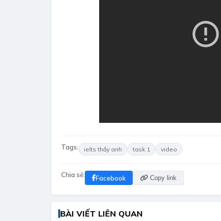
Tags:
ielts thầy anh
task 1
video
Chia sẻ:
Facebook
Copy link
BÀI VIẾT LIÊN QUAN