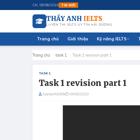
aking với AI miễn phí
CN, 09/08/2026
TIN MỚI
THẦY ANH
IELTS
LUYỆN THI IELTS UY TÍN HẢI DƯƠNG
Trang chủ
Giới thiệu
Kỹ năng IELTS
Trang chủ
›
task 1
›
Task 1 revision part 1
TASK 1
Task 1 revision part 1
tuananh605b
04/05/2023