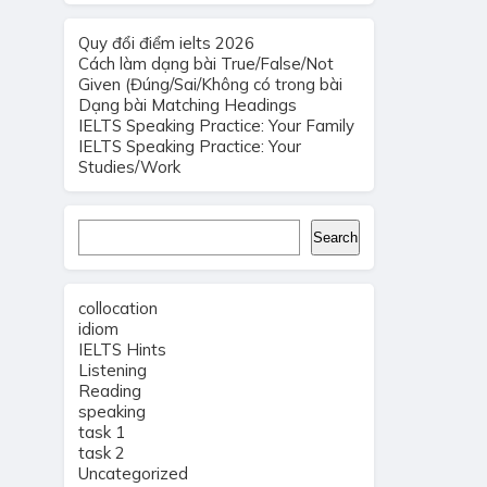
Quy đổi điểm ielts 2026
Cách làm dạng bài True/False/Not
Given (Đúng/Sai/Không có trong bài
Dạng bài Matching Headings
IELTS Speaking Practice: Your Family
IELTS Speaking Practice: Your
Studies/Work
Search
Search
collocation
idiom
IELTS Hints
Listening
Reading
speaking
task 1
task 2
Uncategorized