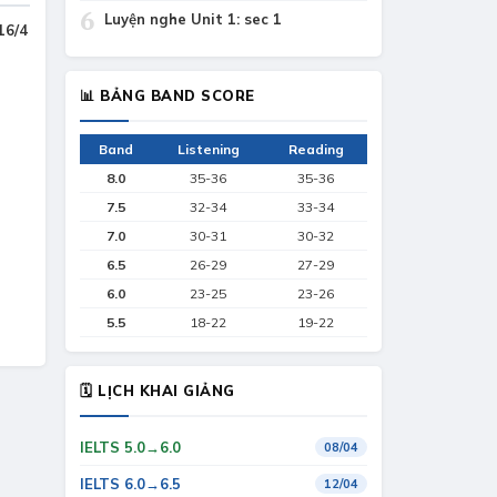
6
Luyện nghe Unit 1: sec 1
 table thi 16/4
📊 BẢNG BAND SCORE
Band
Listening
Reading
8.0
35-36
35-36
7.5
32-34
33-34
7.0
30-31
30-32
6.5
26-29
27-29
6.0
23-25
23-26
5.5
18-22
19-22
🗓 LỊCH KHAI GIẢNG
IELTS 5.0→6.0
08/04
IELTS 6.0→6.5
12/04