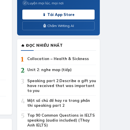
Luyện mọi lúc, mọi nơi
✓
📱 Tải App Store
🤖 Chấm Writing AI
🔥 ĐỌC NHIỀU NHẤT
1
Collocation – Health & Sickness
2
Unit 2: nghe map (tiếp)
3
Speaking part 2:Describe a gift you
have received that was important
to you
4
Một số chủ đề hay ra trong phần
thi speaking part 2
5
Top 90 Common Questions in IELTS
speaking (audio included) (Thay
Anh IELTS)