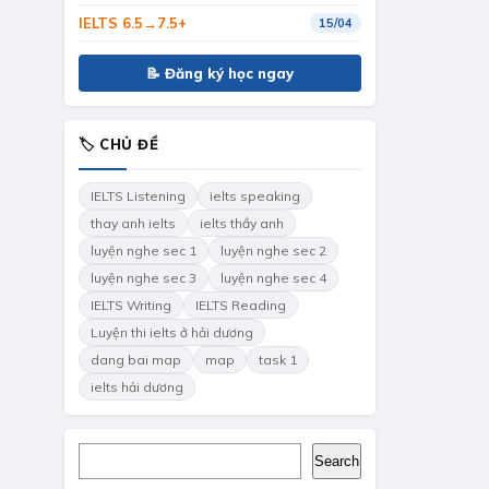
IELTS 6.5→7.5+
15/04
📝 Đăng ký học ngay
🏷 CHỦ ĐỀ
IELTS Listening
ielts speaking
thay anh ielts
ielts thầy anh
luyện nghe sec 1
luyện nghe sec 2
luyện nghe sec 3
luyện nghe sec 4
IELTS Writing
IELTS Reading
Luyện thi ielts ở hải dương
dang bai map
map
task 1
ielts hải dương
Search
Search