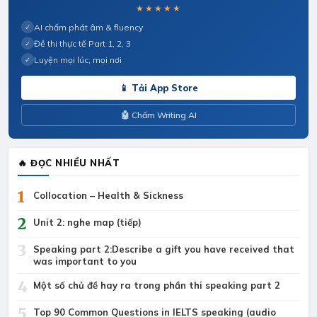
★★★★★
AI chấm phát âm & fluency
✓
Đề thi thực tế Part 1, 2, 3
✓
Luyện mọi lúc, mọi nơi
✓
📱 Tải App Store
🤖 Chấm Writing AI
🔥 ĐỌC NHIỀU NHẤT
1
Collocation – Health & Sickness
2
Unit 2: nghe map (tiếp)
3
Speaking part 2:Describe a gift you have received that
was important to you
4
Một số chủ đề hay ra trong phần thi speaking part 2
5
Top 90 Common Questions in IELTS speaking (audio