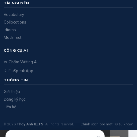
TÀI NGUYÊN
Vocabulary
Collocations
Idioms
Mock Test
CÔNG CỤ AI
✏️ Chấm Writing AI
📱 FluSpeak App
THÔNG TIN
Giới thiệu
Đăng ký học
Liên hệ
© 2026
Thầy Anh IELTS
. All rights reserved.
Chính sách bảo mật
|
Điều khoản