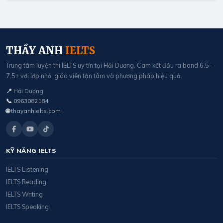
THẦY ANH
IELTS
Trung tâm luyện thi IELTS uy tín tại Hải Dương. Cam kết đầu ra band 6.5–
7.5+ với lớp nhỏ, giáo viên tận tâm và phương pháp hiệu quả.
📍
Hải Dương
📞
0963082184
🌐
thayanhielts.com
KỸ NĂNG IELTS
IELTS Listening
IELTS Reading
IELTS Writing
IELTS Speaking