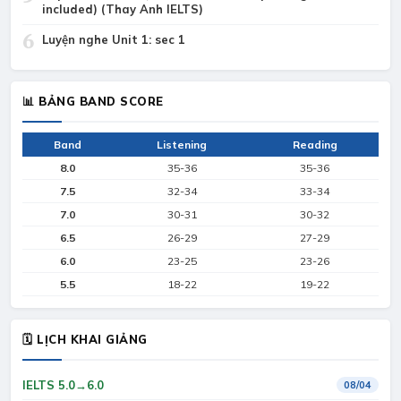
included) (Thay Anh IELTS)
6
Luyện nghe Unit 1: sec 1
📊 BẢNG BAND SCORE
Band
Listening
Reading
8.0
35-36
35-36
7.5
32-34
33-34
7.0
30-31
30-32
6.5
26-29
27-29
6.0
23-25
23-26
5.5
18-22
19-22
🗓 LỊCH KHAI GIẢNG
IELTS 5.0→6.0
08/04