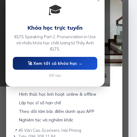
×
🎓
Khóa học trực tuyến
IELTS Speaking Part 2, Pronunciation in Use
và nhiều khóa học chất lượng từ Thầy Anh
IELTS.
🚀 Xem tất cả khóa học →
Luyện thi IELTS cùng Thầy Anh IELTS
Để sau
Giáo viên hơn 10 năm kinh nghiệm tại Hải Phòng.
Hình thức học linh hoạt: online & offline
Lớp học sĩ số hạn chế
Theo dõi làm bài, điểm danh qua APP
Nghiêm túc và nghiêm khắc
📍 45 Văn Cao, Ecorivers, Hải Phòng
📞 Zalo: 096 308 21 84