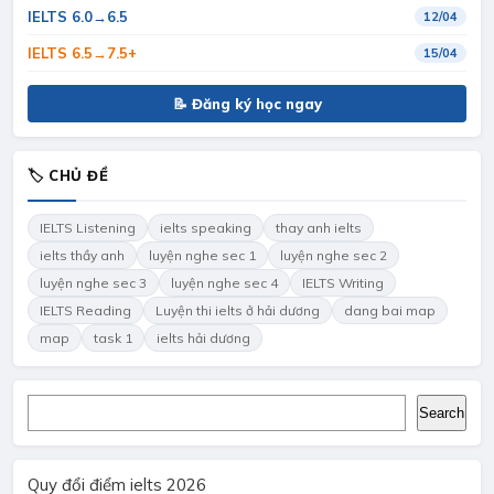
IELTS 6.0→6.5
12/04
IELTS 6.5→7.5+
15/04
📝 Đăng ký học ngay
🏷 CHỦ ĐỀ
IELTS Listening
ielts speaking
thay anh ielts
ielts thầy anh
luyện nghe sec 1
luyện nghe sec 2
luyện nghe sec 3
luyện nghe sec 4
IELTS Writing
IELTS Reading
Luyện thi ielts ở hải dương
dang bai map
map
task 1
ielts hải dương
Search
Search
Quy đổi điểm ielts 2026