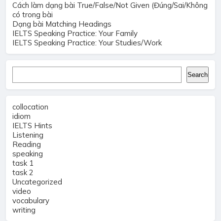
Cách làm dạng bài True/False/Not Given (Đúng/Sai/Không
có trong bài
Dạng bài Matching Headings
IELTS Speaking Practice: Your Family
IELTS Speaking Practice: Your Studies/Work
Search
Search
collocation
idiom
IELTS Hints
Listening
Reading
speaking
task 1
task 2
Uncategorized
video
vocabulary
writing