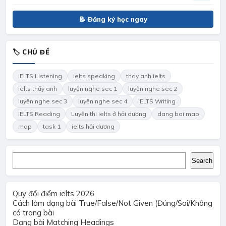
📝 Đăng ký học ngay
🏷 CHỦ ĐỀ
IELTS Listening
ielts speaking
thay anh ielts
ielts thầy anh
luyện nghe sec 1
luyện nghe sec 2
luyện nghe sec 3
luyện nghe sec 4
IELTS Writing
IELTS Reading
Luyện thi ielts ở hải dương
dang bai map
map
task 1
ielts hải dương
Search
Search
Quy đổi điểm ielts 2026
Cách làm dạng bài True/False/Not Given (Đúng/Sai/Không
có trong bài
Dạng bài Matching Headings