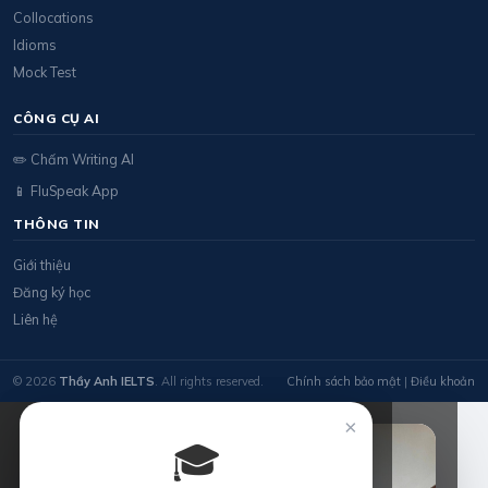
Collocations
Idioms
Mock Test
CÔNG CỤ AI
✏️ Chấm Writing AI
📱 FluSpeak App
THÔNG TIN
Giới thiệu
Đăng ký học
Liên hệ
© 2026
Thầy Anh IELTS
. All rights reserved.
Chính sách bảo mật
|
Điều khoản
×
🎓