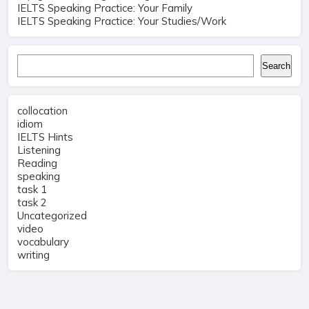
IELTS Speaking Practice: Your Family
IELTS Speaking Practice: Your Studies/Work
Search
Search
collocation
idiom
IELTS Hints
Listening
Reading
speaking
task 1
task 2
Uncategorized
video
vocabulary
writing