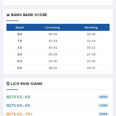
📊 BẢNG BAND SCORE
Band
Listening
Reading
8.0
35-36
35-36
7.5
32-34
33-34
7.0
30-31
30-32
6.5
26-29
27-29
6.0
23-25
23-26
5.5
18-22
19-22
🗓 LỊCH KHAI GIẢNG
IELTS 5.0→6.0
08/04
IELTS 6.0→6.5
12/04
IELTS 6.5→7.5+
15/04