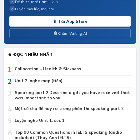
Đề thi thực tế Part 1, 2, 3
✓
Luyện mọi lúc, mọi nơi
✓
📱 Tải App Store
🤖 Chấm Writing AI
🔥 ĐỌC NHIỀU NHẤT
1
Collocation – Health & Sickness
2
Unit 2: nghe map (tiếp)
3
Speaking part 2:Describe a gift you have received that
was important to you
4
Một số chủ đề hay ra trong phần thi speaking part 2
5
Luyện nghe Unit 1: sec 1
6
Top 90 Common Questions in IELTS speaking (audio
included) (Thay Anh IELTS)