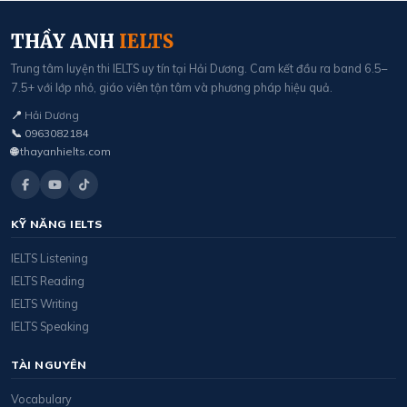
THẦY ANH
IELTS
Trung tâm luyện thi IELTS uy tín tại Hải Dương. Cam kết đầu ra band 6.5–
7.5+ với lớp nhỏ, giáo viên tận tâm và phương pháp hiệu quả.
📍
Hải Dương
📞
0963082184
🌐
thayanhielts.com
KỸ NĂNG IELTS
IELTS Listening
IELTS Reading
IELTS Writing
IELTS Speaking
TÀI NGUYÊN
Vocabulary