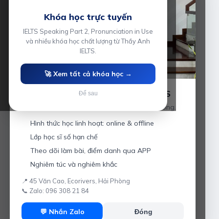
Khóa học trực tuyến
IELTS Speaking Part 2, Pronunciation in Use
và nhiều khóa học chất lượng từ Thầy Anh
IELTS.
🚀 Xem tất cả khóa học →
Luyện thi IELTS cùng Thầy Anh IELTS
Để sau
Giáo viên hơn 10 năm kinh nghiệm tại Hải Phòng.
Hình thức học linh hoạt: online & offline
Lớp học sĩ số hạn chế
Theo dõi làm bài, điểm danh qua APP
Nghiêm túc và nghiêm khắc
📍 45 Văn Cao, Ecorivers, Hải Phòng
📞 Zalo: 096 308 21 84
💬 Nhắn Zalo
Đóng